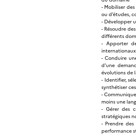
- Mobiliser des
ou d’études, c
- Développer u
- Résoudre des
différents dom
- Apporter d
internationaux
- Conduire une
d’une demande
évolutions de 
- Identifier, s
synthétiser ce
- Communiquer 
moins une lan
- Gérer des c
stratégiques n
- Prendre des 
performance s