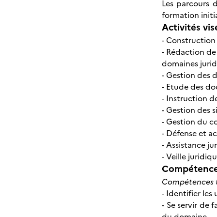
Les parcours d
formation init
Activités vis
- Construction
- Rédaction de 
domaines jurid
- Gestion des 
- Etude des do
- Instruction 
- Gestion des s
- Gestion du co
- Défense et a
- Assistance ju
- Veille juridi
Compétences
Compétences t
- Identifier le
- Se servir de
du domaine