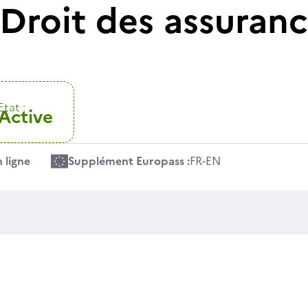
Droit des assuranc
Etat :
Active
 ligne
Supplément Europass :
FR
-
EN