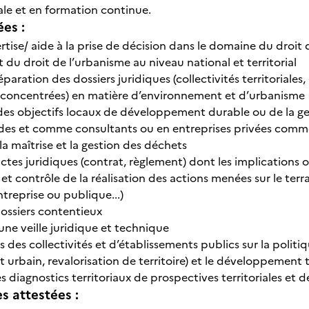
ale et en formation continue.
ées :
ertise/ aide à la prise de décision dans le domaine du droi
t du droit de l’urbanisme au niveau national et territorial
éparation des dossiers juridiques (collectivités territoriales
éconcentrées) en matière d’environnement et d’urbanisme
n des objectifs locaux de développement durable ou de la ge
des et comme consultants ou en entreprises privées comm
la maîtrise et la gestion des déchets
actes juridiques (contrat, règlement) dont les implication
 et contrôle de la réalisation des actions menées sur le terr
ntreprise ou publique...)
dossiers contentieux
’une veille juridique et technique
s des collectivités et d’établissements publics sur la politi
urbain, revalorisation de territoire) et le développement te
es diagnostics territoriaux de prospectives territoriales et d
 attestées :