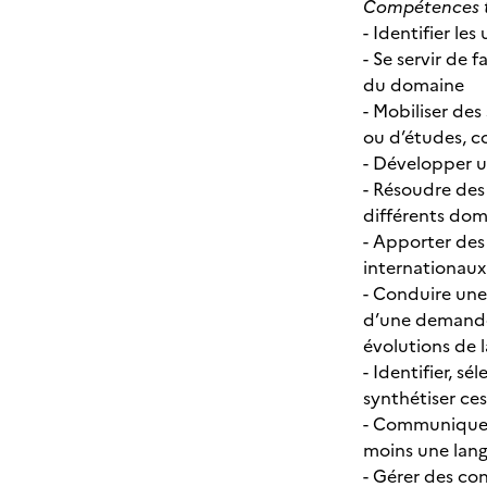
Compétences t
- Identifier le
- Se servir de
du domaine
- Mobiliser des
ou d’études, 
- Développer u
- Résoudre des
différents dom
- Apporter des
internationaux
- Conduire une
d’une demande 
évolutions de 
- Identifier, s
synthétiser ce
- Communiquer à
moins une lan
- Gérer des co