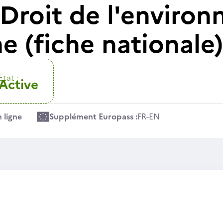
Droit de l'environ
e (fiche nationale)
Etat :
Active
 ligne
Supplément Europass :
FR
-
EN