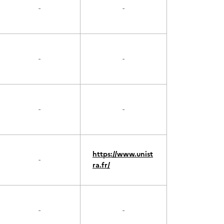
-
-
-
-
-
-
https://www.unist
-
ra.fr/
-
-