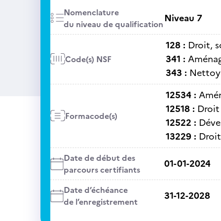
Nomenclature
Niveau 7
du niveau de qualification
128 :
Droit, 
341 :
Aménage
Code(s) NSF
343 :
Nettoya
12534 :
Amén
12518 :
Droit
Formacode(s)
12522 :
Déve
13229 :
Droi
Date de début des
01-01-2024
parcours certifiants
Date d’échéance
31-12-2028
de l’enregistrement