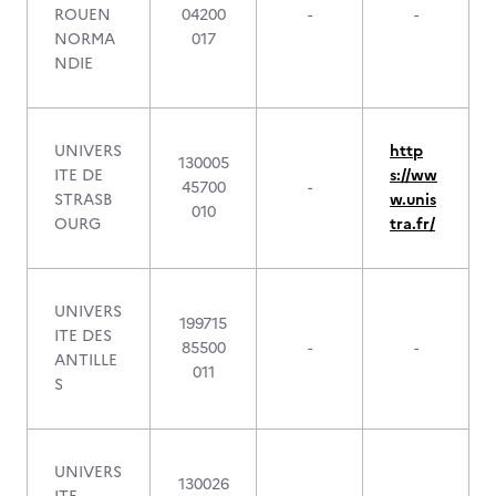
ROUEN
04200
-
-
NORMA
017
NDIE
UNIVERS
http
130005
ITE DE
s://ww
45700
-
STRASB
w.unis
010
OURG
tra.fr/
UNIVERS
199715
ITE DES
85500
-
-
ANTILLE
011
S
UNIVERS
130026