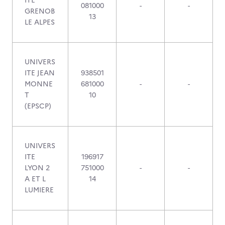
ITE
081000
-
-
GRENOB
13
LE ALPES
UNIVERS
ITE JEAN
938501
MONNE
681000
-
-
T
10
(EPSCP)
UNIVERS
ITE
196917
LYON 2
751000
-
-
A ET L
14
LUMIERE