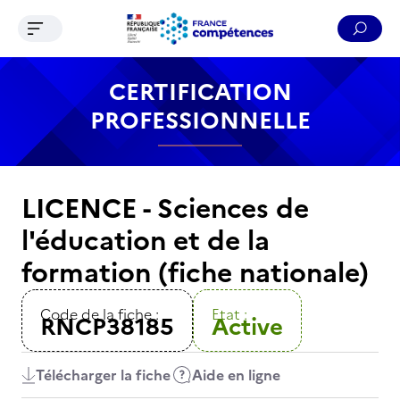
Ouvrir le menu de navigation
Reche
Contenu
Recherche
Menu
Pied de page
CERTIFICATION
PROFESSIONNELLE
LICENCE - Sciences de
l'éducation et de la
formation (fiche nationale)
Code de la fiche :
Etat :
RNCP38185
Active
Télécharger la fiche
Aide en ligne