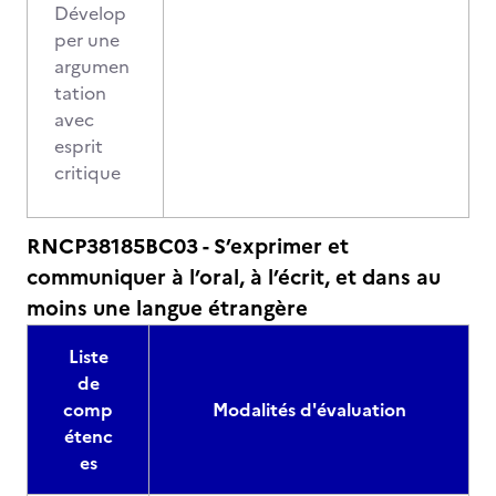
Dévelop
per une
argumen
tation
avec
esprit
critique
RNCP38185BC03 - S’exprimer et
communiquer à l’oral, à l’écrit, et dans au
moins une langue étrangère
Liste
de
comp
Modalités d'évaluation
étenc
es