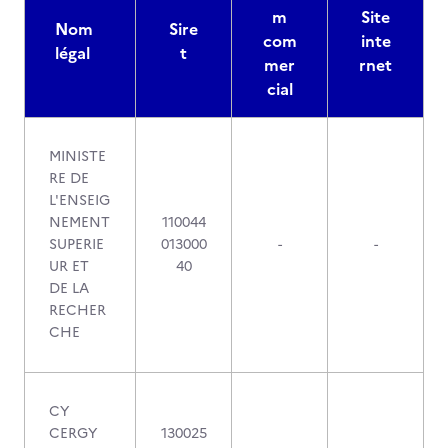
m
Site
Nom
Sire
com
inte
légal
t
mer
rnet
cial
MINISTE
RE DE
L'ENSEIG
NEMENT
110044
SUPERIE
013000
-
-
UR ET
40
DE LA
RECHER
CHE
CY
CERGY
130025