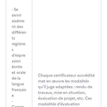
- Se
servir
aiséme
nt des
différen
ts
registre
s
d’expre
ssion
écrite
et orale
Chaque certificateur accrédité
de la
met en œuvre les modalités
langue
qu’il juge adaptées : rendu de
français
travaux, mise en situation,
e
évaluation de projet, etc. Ces
-
modalités d’évaluation
Comm