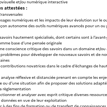
ovisuelle et/ou numérique interactive
 attestées :
ransversales
s usages numériques et les impacts de leur évolution sur le
 façon autonome des outils numériques avancés pour un ou 
 savoirs hautement spécialisés, dont certains sont à l’avan
omme base d’une pensée originale
ne conscience critique des savoirs dans un domaine et/ou à
 problèmes pour développer de nouveaux savoirs et de nouv
aines
 contributions novatrices dans le cadre d’échanges de haut
 analyse réflexive et distanciée prenant en compte les enje
ou d’une situation afin de proposer des solutions adapté
la règlementation
électionner et analyser avec esprit critique diverses ressou
s données en vue de leur exploitation
 des fins de formation ou de transfert de connaissances, p