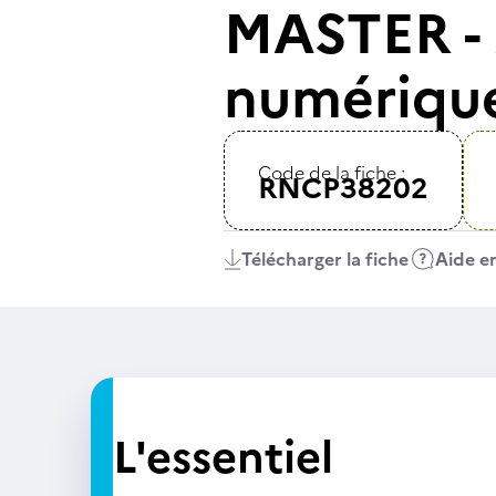
MASTER - 
numériques
Code de la fiche :
RNCP38202
Télécharger la fiche
Aide en
L'essentiel