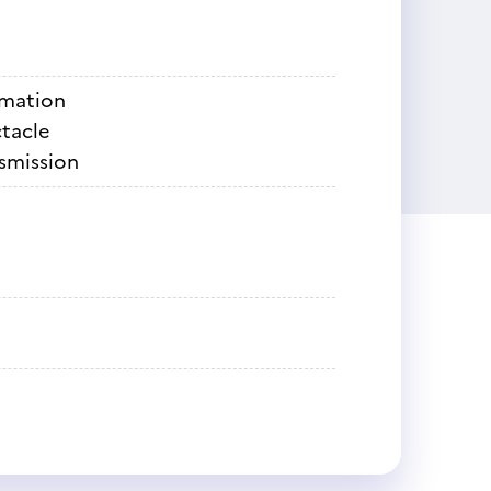
rmation
tacle
nsmission