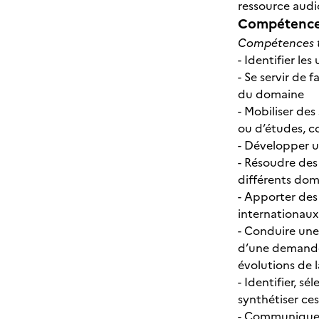
ressource audi
Compétences
Compétences t
- Identifier le
- Se servir de
du domaine
- Mobiliser des
ou d’études, c
- Développer u
- Résoudre des
différents dom
- Apporter des
internationaux
- Conduire une
d’une demande 
évolutions de 
- Identifier, s
synthétiser ce
- Communiquer à