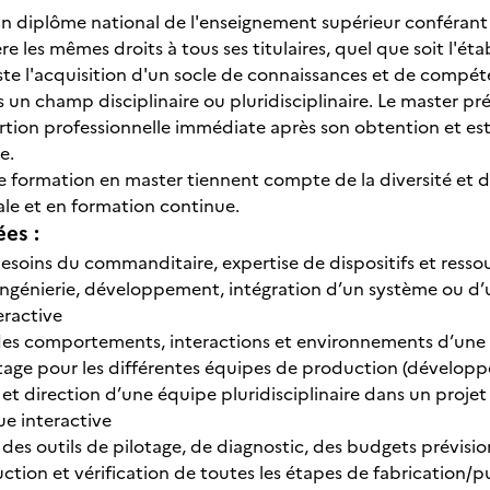
n diplôme national de l'enseignement supérieur conférant à 
ère les mêmes droits à tous ses titulaires, quel que soit l'éta
ste l'acquisition d'un socle de connaissances et de compét
 un champ disciplinaire ou pluridisciplinaire. Le master pr
rtion professionnelle immédiate après son obtention et est
e.
 formation en master tiennent compte de la diversité et des
ale et en formation continue.
ées :
besoins du commanditaire, expertise de dispositifs et ress
ingénierie, développement, intégration d’un système ou d’
ractive
es comportements, interactions et environnements d’une 
tage pour les différentes équipes de production (développe
 et direction d’une équipe pluridisciplinaire dans un proje
e interactive
 des outils de pilotage, de diagnostic, des budgets prévision
uction et vérification de toutes les étapes de fabrication/