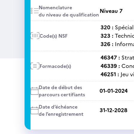
Nomenclature
Niveau 7
du niveau de qualification
320 :
Spécial
323 :
Techniq
Code(s) NSF
326 :
Informa
46347 :
Stra
46339 :
Cond
Formacode(s)
46251 :
Jeu v
Date de début des
01-01-2024
parcours certifiants
Date d’échéance
31-12-2028
de l’enregistrement