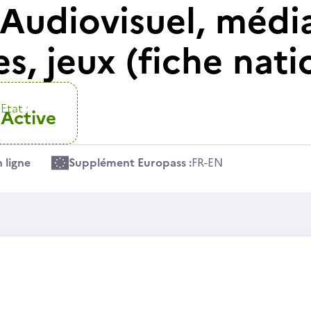
Audiovisuel, médias
, jeux (fiche nati
Etat :
Active
 ligne
Supplément Europass :
FR
-
EN