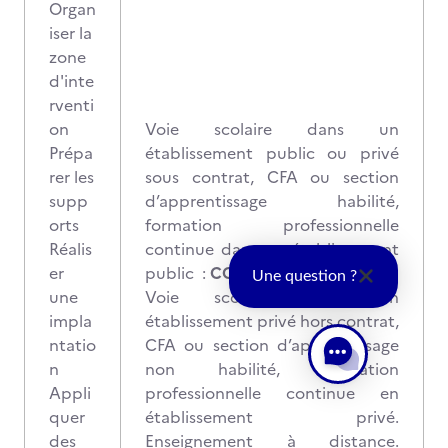
Organ
iser la
zone
d'inte
rventi
on
Voie scolaire dans un
Prépa
établissement public ou privé
rer les
sous contrat, CFA ou section
supp
d’apprentissage habilité,
orts
formation professionnelle
Réalis
continue dans un établissement
er
public :
CCF
Une question ?
une
Voie scolaire dans un
impla
établissement privé hors contrat,
ntatio
CFA ou section d’apprentissage
n
non habilité, formation
Appli
professionnelle continue en
quer
établissement privé.
des
Enseignement à distance.