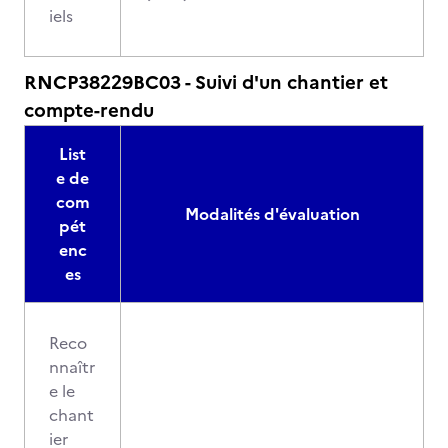
iels
RNCP38229BC03 - Suivi d'un chantier et
compte-rendu
List
e de
com
Modalités d'évaluation
pét
enc
es
Reco
nnaîtr
e le
chant
ier