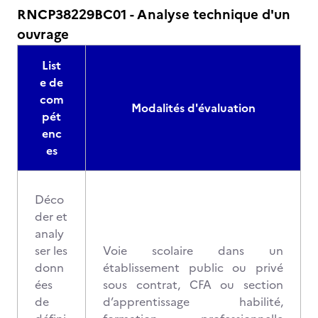
RNCP38229BC01 - Analyse technique d'un
ouvrage
List
e de
com
Modalités d'évaluation
pét
enc
es
Déco
der et
analy
ser les
Voie scolaire dans un
donn
établissement public ou privé
ées
sous contrat, CFA ou section
de
d’apprentissage habilité,