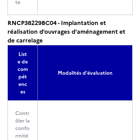
te
RNCP38229BC04 - Implantation et
réalisation d'ouvrages d'aménagement et
de carrelage
List
e de
com
Modalités d'évaluation
pét
enc
es
Contr
ôler la
confo
rmité