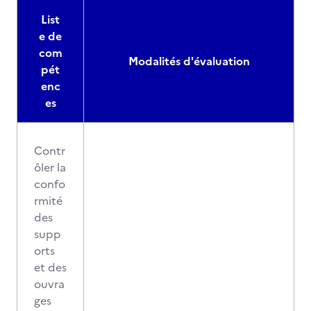
List
e de
com
Modalités d'évaluation
pét
enc
es
Contr
ôler la
confo
rmité
des
supp
orts
et des
ouvra
ges