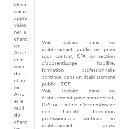
Organ
iser et
appro
vision
ner le
chant
Voie scolaire dans un
ier
établissement public ou privé
Assur
sous contrat, CFA ou section
er le
d’apprentissage habilité,
suivi
formation professionnelle
du
continue dans un établissement
chant
public :
CCF
ier
Voie scolaire dans un
Assur
établissement privé hors contrat,
er le
CFA ou section d’apprentissage
repli
non habilité, formation
du
professionnelle continue en
chant
établissement privé.
ier