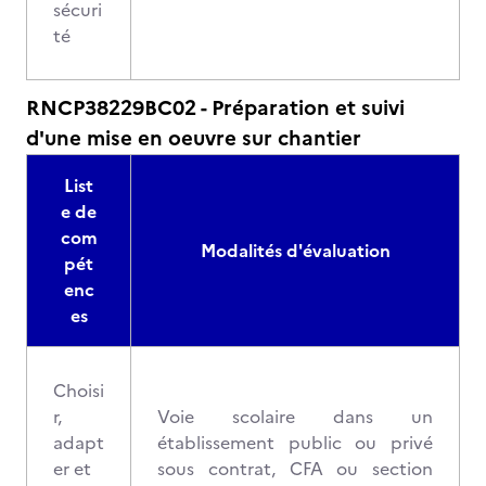
sécuri
té
RNCP38229BC02 - Préparation et suivi
d'une mise en oeuvre sur chantier
List
e de
com
Modalités d'évaluation
pét
enc
es
Choisi
r,
Voie scolaire dans un
adapt
établissement public ou privé
er et
sous contrat, CFA ou section