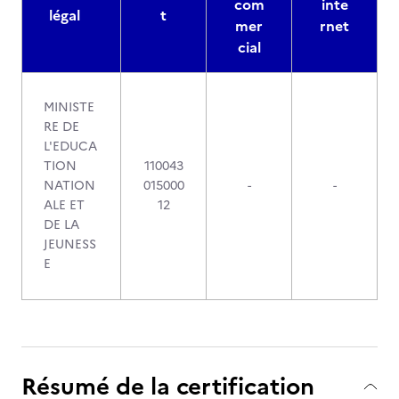
com
inte
légal
t
mer
rnet
cial
MINISTE
RE DE
L'EDUCA
TION
110043
NATION
015000
-
-
ALE ET
12
DE LA
JEUNESS
E
Résumé de la certification