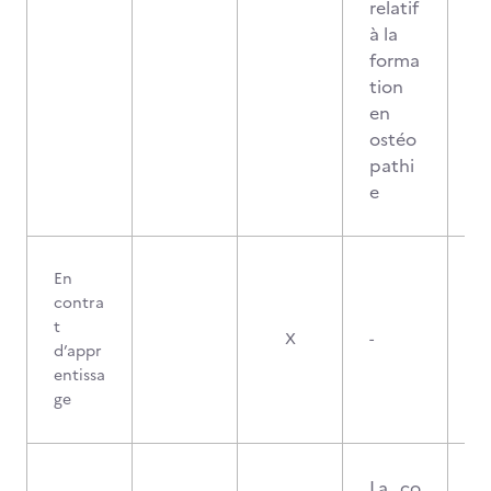
relatif
à la
forma
tion
en
ostéo
pathi
e
En
contra
t
X
-
d’appr
entissa
ge
La co