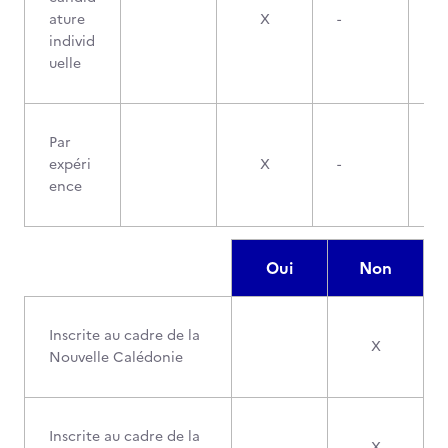
ature
X
-
individ
uelle
Par
expéri
X
-
ence
Oui
Non
Inscrite au cadre de la
X
Nouvelle Calédonie
Inscrite au cadre de la
X