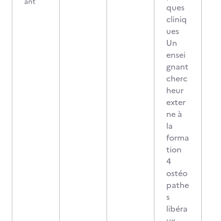
ant
ques
cliniq
ues
Un
ensei
gnant
cherc
heur
exter
ne à
la
forma
tion
4
ostéo
pathe
s
libéra
ux