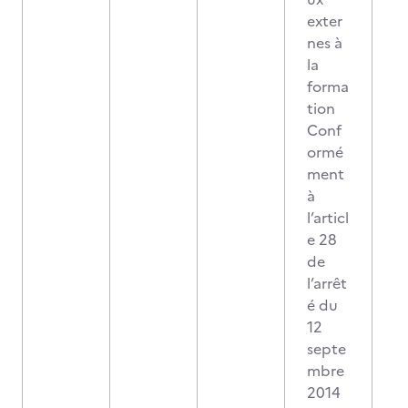
exter
nes à
la
forma
tion
Conf
ormé
ment
à
l’articl
e 28
de
l’arrêt
é du
12
septe
mbre
2014