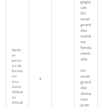
gogiq
ues
Un
ensei
gnant
des
matiè
res
fonda
Après
ment
un
ales
parco
urs de
Un
format
ensei
ion
1
X
sous
gnant
statut
des
d’élève
doma
ou
ines
d’étudi
prati