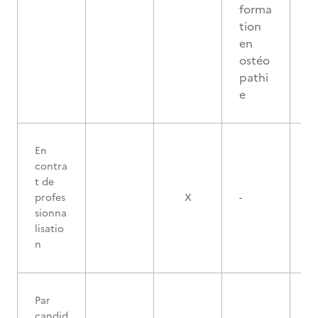
forma
tion
en
ostéo
pathi
e
En
contra
t de
profes
X
-
sionna
lisatio
n
Par
candid