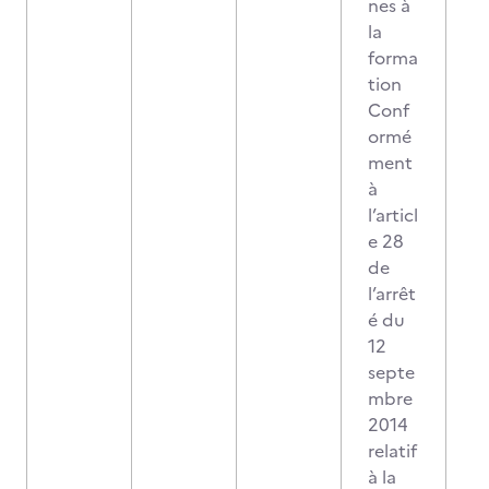
nes à
la
forma
tion
Conf
ormé
ment
à
l’articl
e 28
de
l’arrêt
é du
12
septe
mbre
2014
relatif
à la