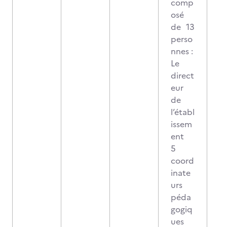
comp
osé
de 13
perso
nnes :
Le
direct
eur
de
l’établ
issem
ent
5
coord
inate
urs
péda
gogiq
ues