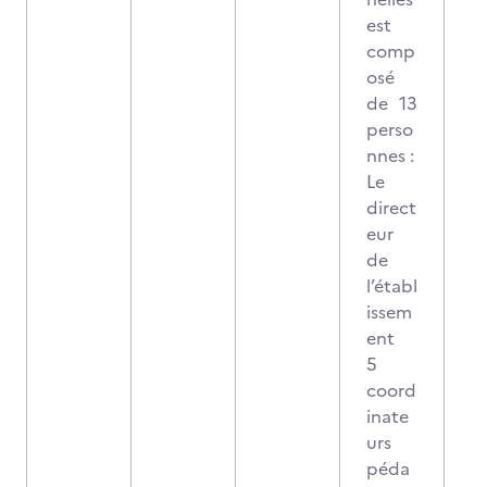
est
comp
osé
de 13
perso
nnes :
Le
direct
eur
de
l’établ
issem
ent
5
coord
inate
urs
péda