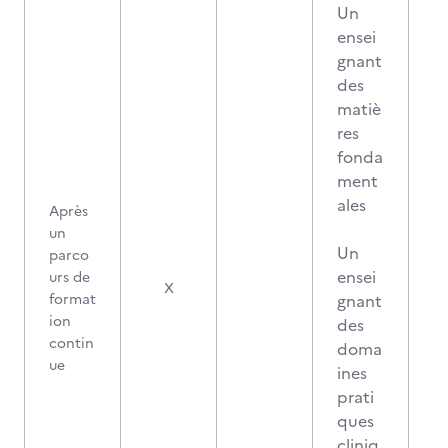
Un
ensei
gnant
des
matiè
res
fonda
ment
ales
Après
un
Un
parco
ensei
urs de
1
X
format
gnant
ion
des
contin
doma
ue
ines
prati
ques
cliniq