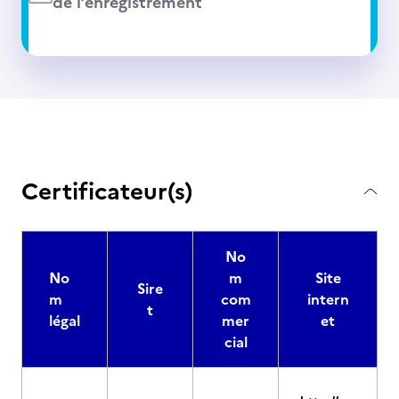
de l’enregistrement
Certificateur(s)
No
No
m
Site
Sire
m
com
intern
t
légal
mer
et
cial