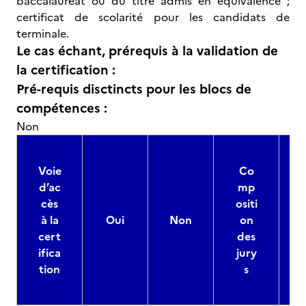
baccalauréat ou du titre admis en équivalence ;
certificat de scolarité pour les candidats de
terminale.
Le cas échant, prérequis à la validation de
la certification :
Pré-requis disctincts pour les blocs de
compétences :
Non
Voie
Co
d’ac
mp
cès
ositi
à la
Oui
Non
on
cert
des
ifica
jury
d
tion
s