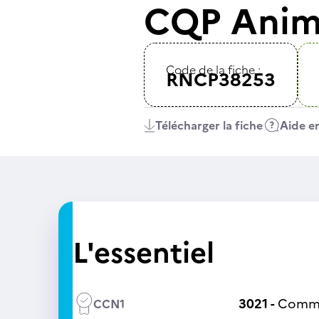
CQP Anima
Code de la fiche :
RNCP38253
Télécharger la fiche
Aide en
L'essentiel
3021 -
Comme
CCN1