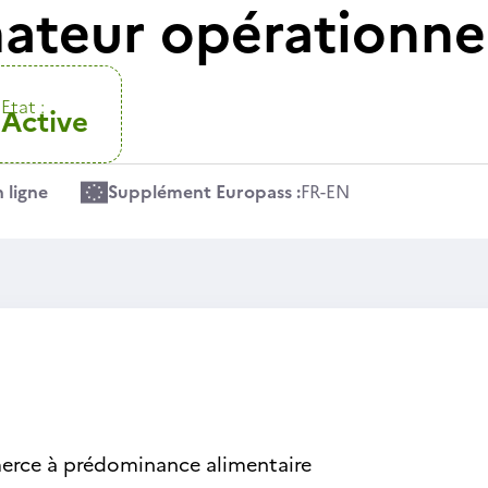
teur opérationne
Etat :
Active
 ligne
Supplément Europass :
FR
-
EN
rce à prédominance alimentaire