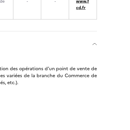
 de
-
-
www.f
cd.fr
ation des opérations d’un point de vente de
ailles variées de la branche du Commerce de
s, etc.).