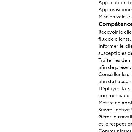
Application de
Approvisionne
Mise en valeur
Compétences
Recevoir le cli
flux de clients.
Informer le cli
susceptibles d
Traiter les de
afin de préserve
Conseiller le c
afin de l'accom
Déployer la s
commerciaux.
Mettre en appli
Suivre l'activi
Gérer le travai
et le respect 
Communiquer ave