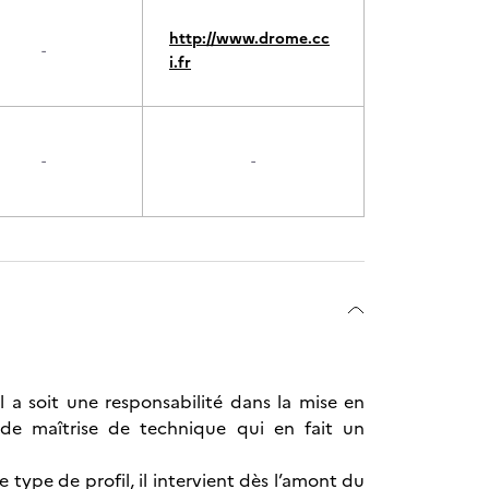
http://www.drome.cc
-
i.fr
-
-
l a soit une responsabilité dans la mise en
 de maîtrise de technique qui en fait un
type de profil, il intervient dès l’amont du