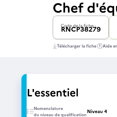
Chef d'éq
Code de la fiche :
RNCP38279
Télécharger la fiche
Aide en
L'essentiel
Nomenclature
Niveau 4
du niveau de qualification