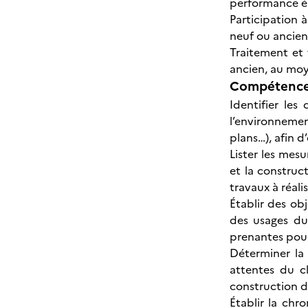
performance én
Participation 
neuf ou ancien
Traitement et 
ancien, au moy
Compétences
Identifier les
l’environneme
plans…), afin d’
Lister les mesu
et la construct
travaux à réalis
Établir des ob
des usages du
prenantes pour
Déterminer la 
attentes du cl
construction d
Établir la chr