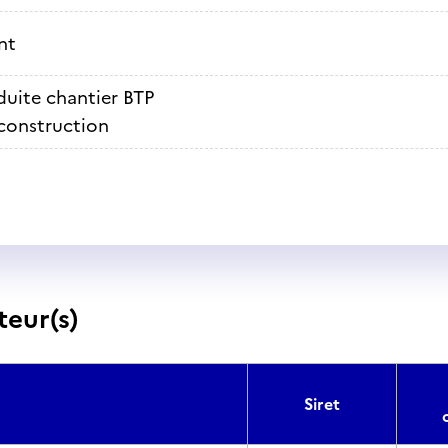
nt
uite chantier BTP
construction
teur(s)
Siret