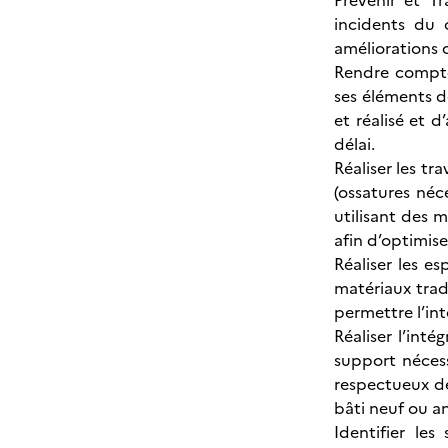
Prévenir et T
incidents du 
améliorations
Rendre compte
ses éléments d
et réalisé et 
délai.
Réaliser les tr
(ossatures néc
utilisant des 
afin d’optimis
Réaliser les e
matériaux trad
permettre l’in
Réaliser l’int
support nécess
respectueux de
bâti neuf ou a
Identifier le