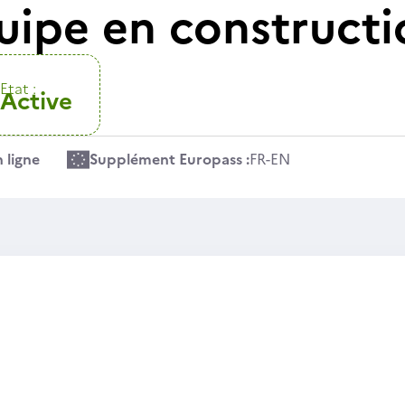
uipe en constructi
Etat :
Active
 ligne
Supplément Europass :
FR
-
EN