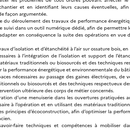
raiter les problèmes de tous ordres pouvant affecter le
chantier et en identifiant leurs causes éventuelles, af
 de façon argumentée.
 du déroulement des travaux de performance énergétique
e suivi dans un outil numérique dédié, afin de permettre l
d’adapter en conséquence la suite des opérations en vue d
avaux d’isolation et d’étanchéité à l’air sur ossature bois,
essaires à l’intégration de l’isolation et support de l’ét
matériaux traditionnels ou biosourcés et des techniques r
er la performance énergétique et environnementale du bâti
spaces nécessaires au passage des gaines électriques, de v
itionnels ou biosourcés et des techniques respectueux des
tervention ultérieure des corps de métier concernés.
égration d’une menuiserie dans les ouvertures pratiquées au
aire à l’opération et en utilisant des matériaux tradition
s principes d’écoconstruction, afin d’optimiser la perf
ncien.
s savoir-faire techniques et compétences à mobiliser 