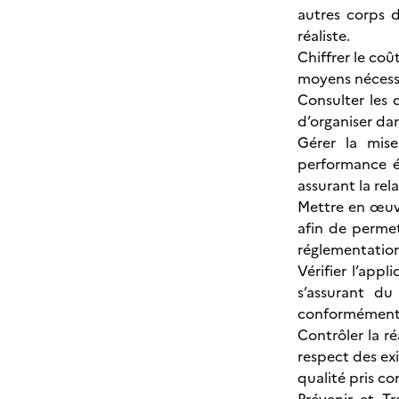
autres corps d
réaliste.
Chiffrer le coû
moyens nécessa
Consulter les 
d’organiser da
Gérer la mise
performance é
assurant la rel
Mettre en œuvr
afin de permet
réglementation
Vérifier l’app
s’assurant du
conformément 
Contrôler la r
respect des ex
qualité pris co