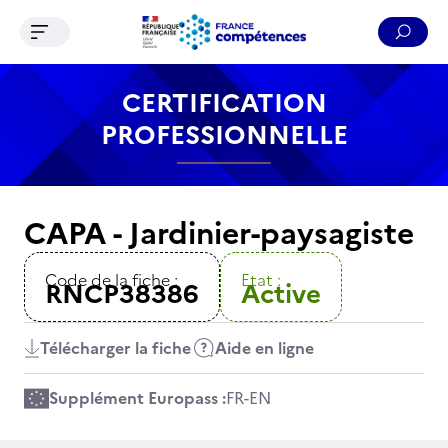
Ouvrir le menu de navigation
Reche
Contenu
Recherche
Menu
Pied de page
CERTIFICATION
PROFESSIONNELLE
CAPA - Jardinier-paysagiste
Code de la fiche :
Etat :
RNCP38386
Active
Télécharger la fiche
Aide en ligne
Supplément Europass :
FR
-
EN