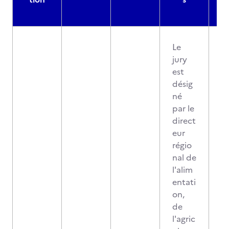
Le
jury
est
désig
né
par le
direct
eur
régio
nal de
l'alim
entati
on,
de
l'agric