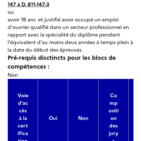
147 à D. 811-147-3
ou
avoir 18 ans et justifié avoir occupé un emploi
d'ouvrier qualifié dans un secteur professionnel en
rapport avec la spécialité du diplôme pendant
l'équivalent d'au moins deux années à temps plein à
la date du début des épreuves.
Pré-requis disctincts pour les blocs de
compétences :
Non
Voie
Co
d’ac
mp
cès
ositi
à la
Oui
Non
on
cert
des
ifica
jury
d
tion
s