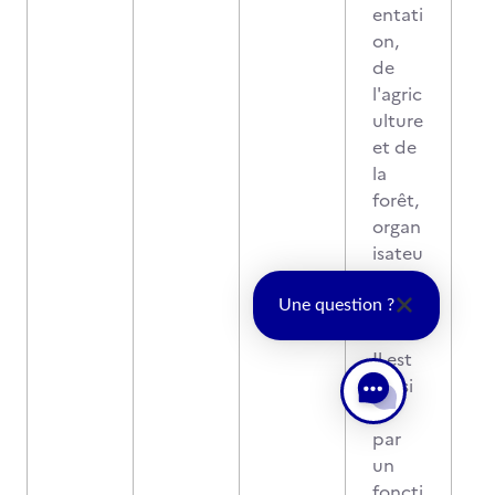
entati
on,
de
l'agric
ulture
et de
la
forêt,
organ
isateu
r de
l'exa
Une question ?
men.
Il est
prési
dé
par
un
foncti