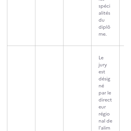
spéci
alités
du
diplô
me.
Le
jury
est
désig
né
par le
direct
eur
régio
nal de
l'alim