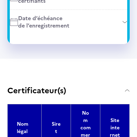
certifiants
Date d’échéance
de l’enregistrement
Certificateur(s)
No
m
Site
Nom
Sire
com
inte
légal
t
mer
rnet