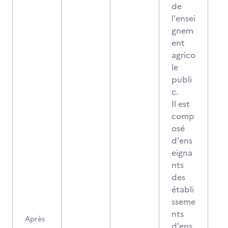
de
l'ensei
gnem
ent
agrico
le
publi
c.
Il est
comp
osé
d'ens
eigna
nts
des
établi
sseme
nts
Après
d'ens