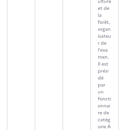
ulture
et de
la
forêt,
organ
isateu
r de
l'exa
men.
Il est
prési
dé
par
un
foncti
onnai
re de
catég
orie A