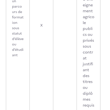
un
eigne
parco
ment
urs de
agrico
format
le
ion
X
sous
publi
statut
cs ou
d’élève
privés
ou
sous
d’étudi
contr
ant
at
justifi
ant
des
titres
ou
diplô
mes
requis