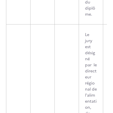
du
diplô
me.
Le
jury
est
désig
né
par le
direct
eur
régio
nal de
l'alim
entati
on,