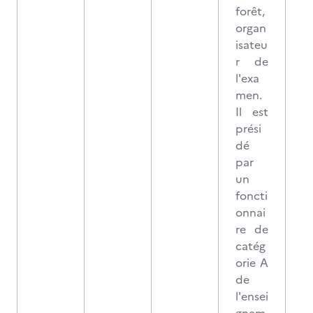
forêt,
organ
isateu
r de
l'exa
men.
Il est
prési
dé
par
un
foncti
onnai
re de
catég
orie A
de
l'ensei