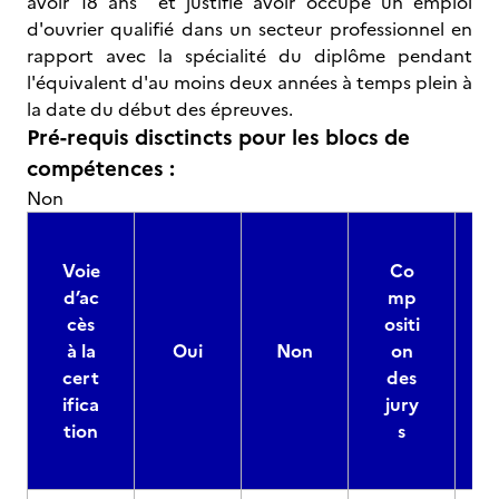
avoir 18 ans et justifié avoir occupé un emploi
d'ouvrier qualifié dans un secteur professionnel en
rapport avec la spécialité du diplôme pendant
l'équivalent d'au moins deux années à temps plein à
la date du début des épreuves.
Pré-requis disctincts pour les blocs de
compétences :
Non
Voie
Co
d’ac
mp
cès
ositi
à la
Oui
Non
on
cert
des
ifica
jury
d
tion
s