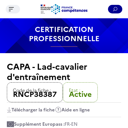
Ouvrir le menu de navigation
Reche
Contenu
Recherche
Menu
Pied de page
CERTIFICATION
PROFESSIONNELLE
CAPA - Lad-cavalier
d'entraînement
Code de la fiche :
Etat :
RNCP38387
Active
Télécharger la fiche
Aide en ligne
Supplément Europass :
FR
-
EN