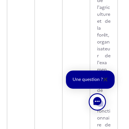
de
l'agric
ulture
et de
la
forêt,
organ
isateu
r de
l'exa
men.
Il est
Une question ?
prési
dé
par
un
foncti
onnai
re de