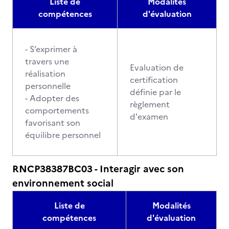
Liste de
Modalités
compétences
d'évaluation
- S’exprimer à
travers une
Evaluation de
réalisation
certification
personnelle
définie par le
- Adopter des
règlement
comportements
d'examen
favorisant son
équilibre personnel
RNCP38387BC03 - Interagir avec son
environnement social
Liste de
Modalités
compétences
d'évaluation