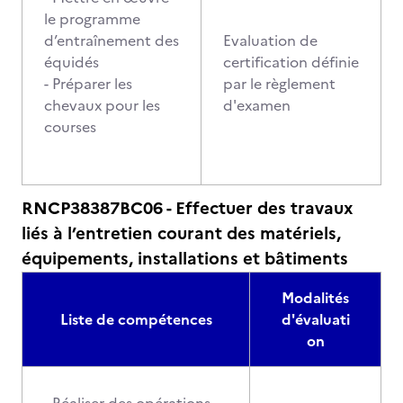
le programme
d’entraînement des
Evaluation de
équidés
certification définie
- Préparer les
par le règlement
chevaux pour les
d'examen
courses
RNCP38387BC06 - Effectuer des travaux
liés à l’entretien courant des matériels,
équipements, installations et bâtiments
Modalités
Liste de compétences
d'évaluati
on