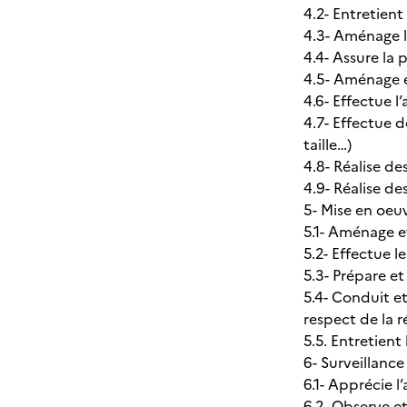
4.2- Entretient
4.3- Aménage l
4.4- Assure la 
4.5- Aménage et
4.6- Effectue l
4.7- Effectue d
taille…)
4.8- Réalise de
4.9- Réalise de
5- Mise en oeuv
5.1- Aménage et
5.2- Effectue 
5.3- Prépare et 
5.4- Conduit et
respect de la 
5.5. Entretient 
6- Surveillanc
6.1- Apprécie 
6.2- Observe et