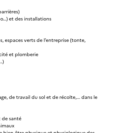
arrières)
o…) et des installations
, espaces verts de l’entreprise (tonte,
cité et plomberie
…)
, de travail du sol et de récolte,... dans le
t de santé
animaux
 le bien-être physique et physiologique des