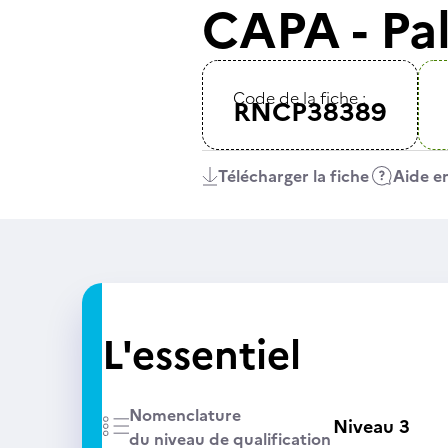
CAPA - Pal
Code de la fiche :
RNCP38389
Télécharger la fiche
Aide en
L'essentiel
Nomenclature
Niveau 3
du niveau de qualification