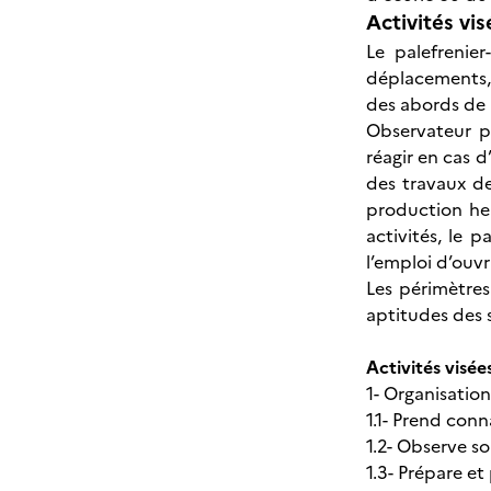
Activités vis
Le palefrenie
déplacements, 
des abords de l
Observateur p
réagir en cas d’
des travaux d
production he
activités, le 
l’emploi d’ouvr
Les périmètres
aptitudes des s
Activités visée
1- Organisation
1.1- Prend conn
1.2- Observe s
1.3- Prépare e