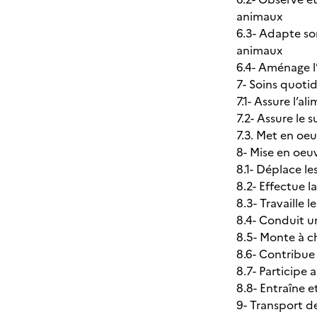
animaux
6.3- Adapte so
animaux
6.4- Aménage l’
7- Soins quoti
7.1- Assure l’a
7.2- Assure le 
7.3. Met en oe
8- Mise en oeu
8.1- Déplace le
8.2- Effectue 
8.3- Travaille 
8.4- Conduit u
8.5- Monte à c
8.6- Contribue 
8.7- Participe
8.8- Entraîne 
9- Transport d