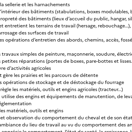
 la sellerie et les harnachements
’intérieur des bâtiments (stabulations, boxes modulables, b
propreté des bâtiments (lieux d’accueil du public, hangar, sil
 entretient les terrains de travail (hersage, rebouchage…),
’arrosage des surfaces de travail
es opérations d’entretien des abords, chemins, accès, fossés
s travaux simples de peinture, maçonnerie, soudure, électri
s petites réparations (portes de boxes, pare-bottes et lisses
re d’activités agricoles
 gère les prairies et les parcours de détente
les opérations de stockage et de déstockage du fourrage
règle les matériels, outils et engins agricoles (tracteur...)
 utilise des engins et équipements de manutention, de levage
réglementation
les matériels, outils et engins
e et observation du comportement du cheval et de son éta
l’ambiance du lieu de travail au vu du comportement des 
 apprécie le comportement, l’état de santé, la croissance,