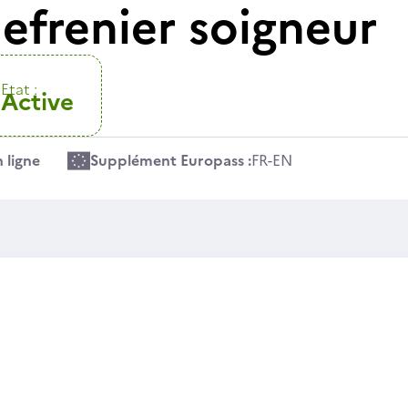
efrenier soigneur
Etat :
Active
 ligne
Supplément Europass :
FR
-
EN