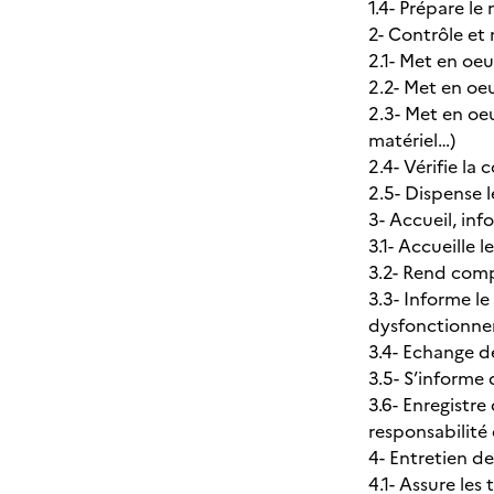
1.4- Prépare le 
2- Contrôle et 
2.1- Met en oeu
2.2- Met en oeu
2.3- Met en oeu
matériel…)
2.4- Vérifie la
2.5- Dispense 
3- Accueil, in
3.1- Accueille l
3.2- Rend compt
3.3- Informe l
dysfonctionnem
3.4- Echange de
3.5- S’informe 
3.6- Enregistre
responsabilité
4- Entretien de
4.1- Assure les