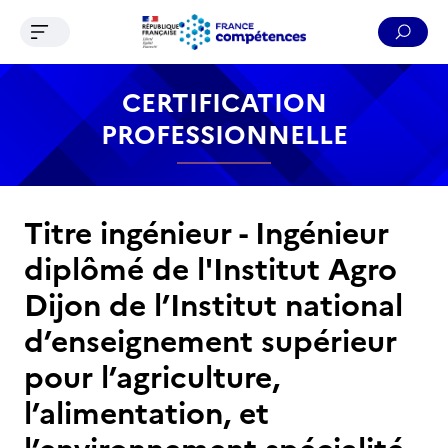
Ouvrir le menu de navigation
Reche
Contenu
Recherche
Menu
Pied de page
CERTIFICATION
PROFESSIONNELLE
Titre ingénieur - Ingénieur
diplômé de l'Institut Agro
Dijon de l’Institut national
d’enseignement supérieur
pour l’agriculture,
l’alimentation, et