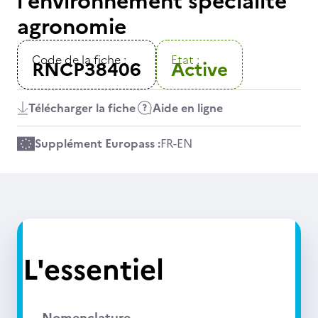
l’environnement spécialité
agronomie
Code de la fiche :
Etat :
RNCP38406
Active
Télécharger la fiche
Aide en ligne
Supplément Europass :
FR
-
EN
L'essentiel
Nomenclature