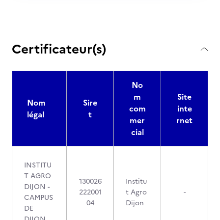
Certificateur(s)
No
m
Site
Nom
Sire
com
inte
légal
t
mer
rnet
cial
INSTITU
T AGRO
130026
Institu
DIJON -
222001
t Agro
-
CAMPUS
04
Dijon
DE
DIJON