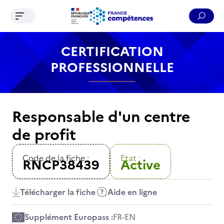
Ouvrir le menu de navigation
Reche
Contenu
Recherche
Menu
Pied de page
CERTIFICATION
PROFESSIONNELLE
Responsable d'un centre
de profit
Code de la fiche :
Etat :
RNCP38439
Active
Télécharger la fiche
Aide en ligne
Supplément Europass :
FR
-
EN