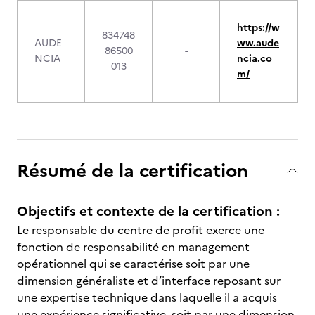
https://w
834748
AUDE
ww.aude
86500
-
NCIA
ncia.co
013
m/
Résumé de la certification
Objectifs et contexte de la certification :
Le responsable du centre de profit exerce une
fonction de responsabilité en management
opérationnel qui se caractérise soit par une
dimension généraliste et d’interface reposant sur
une expertise technique dans laquelle il a acquis
une expérience significative, soit par une dimension