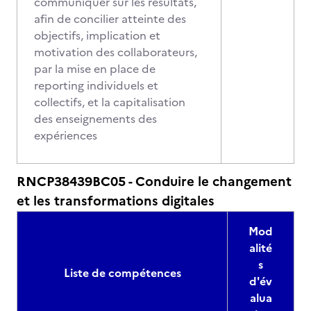
communiquer sur les résultats,
afin de concilier atteinte des
objectifs, implication et
motivation des collaborateurs,
par la mise en place de
reporting individuels et
collectifs, et la capitalisation
des enseignements des
expériences
RNCP38439BC05 - Conduire le changement
et les transformations digitales
Mod
alité
s
Liste de compétences
d'év
alua