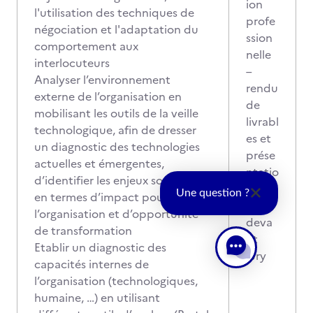
ion
l'utilisation des techniques de
profe
négociation et l'adaptation du
ssion
comportement aux
nelle
interlocuteurs
–
Analyser l’environnement
rendu
externe de l’organisation en
de
mobilisant les outils de la veille
livrabl
technologique, afin de dresser
es et
un diagnostic des technologies
prése
actuelles et émergentes,
ntatio
d’identifier les enjeux soulevés
n
Une question ?
en termes d’impact pour
orale
l’organisation et d’opportunité
deva
de transformation
nt
Etablir un diagnostic des
jury
capacités internes de
l’organisation (technologiques,
humaine, …) en utilisant