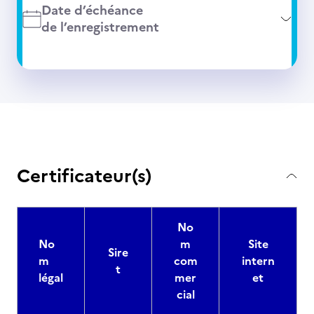
Date d’échéance
de l’enregistrement
Certificateur(s)
No
No
m
Site
Sire
m
com
intern
t
légal
mer
et
cial