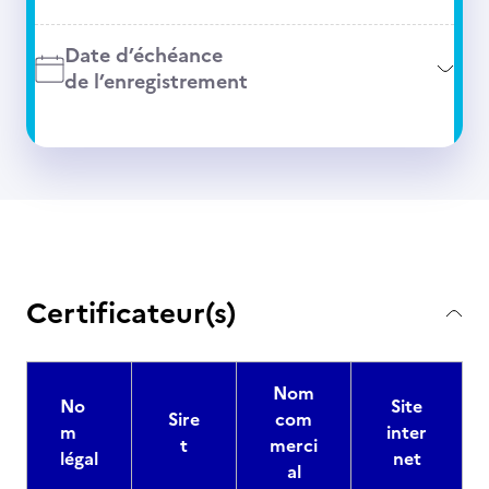
Date d’échéance
de l’enregistrement
Certificateur(s)
Nom
No
Site
Sire
com
m
inter
t
merci
légal
net
al