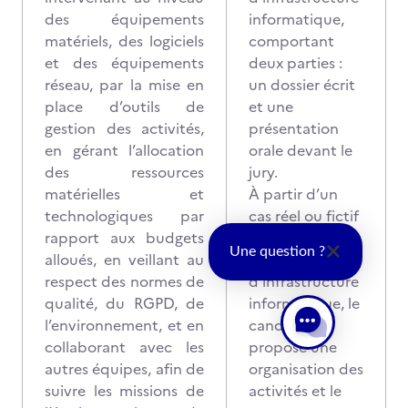
des équipements
informatique,
matériels, des logiciels
comportant
et des équipements
deux parties :
réseau, par la mise en
un dossier écrit
place d’outils de
et une
gestion des activités,
présentation
en gérant l’allocation
orale devant le
des ressources
jury.
matérielles et
À partir d’un
technologiques par
cas réel ou fictif
rapport aux budgets
visant une
Une question ?
alloués, en veillant au
solution
respect des normes de
d’infrastructure
qualité, du RGPD, de
informatique, le
l’environnement, et en
candidat
collaborant avec les
propose une
autres équipes, afin de
organisation des
suivre les missions de
activités et le