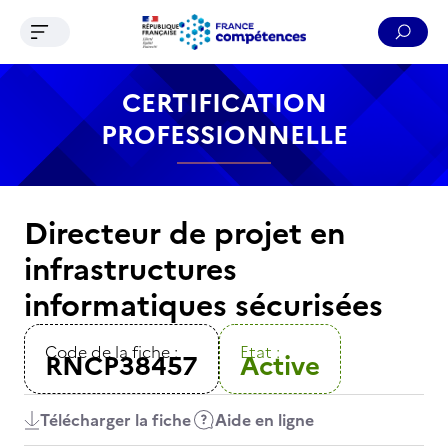
Ouvrir le menu de navigation
Reche
Contenu
Recherche
Menu
Pied de page
CERTIFICATION
PROFESSIONNELLE
Directeur de projet en
infrastructures
informatiques sécurisées
Code de la fiche :
Etat :
RNCP38457
Active
Télécharger la fiche
Aide en ligne