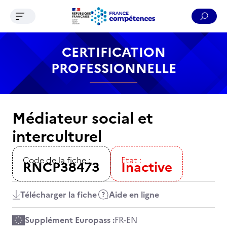
Ouvrir le menu de navigation
Reche
Contenu
Recherche
Menu
Pied de page
CERTIFICATION
PROFESSIONNELLE
Médiateur social et
interculturel
Code de la fiche :
Etat :
RNCP38473
Inactive
Télécharger la fiche
Aide en ligne
Supplément Europass :
FR
-
EN