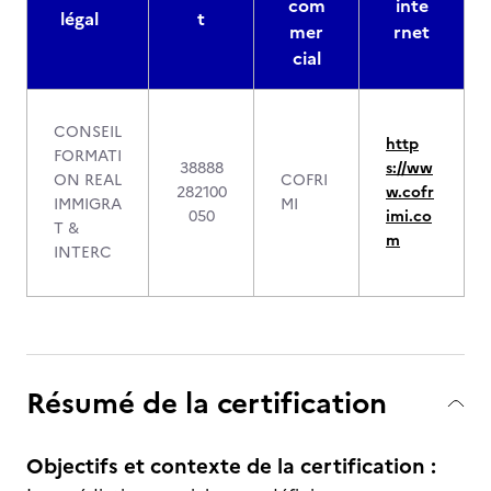
com
inte
légal
t
mer
rnet
cial
CONSEIL
http
FORMATI
38888
s://ww
ON REAL
COFRI
282100
w.cofr
IMMIGRA
MI
050
imi.co
T &
m
INTERC
Résumé de la certification
Objectifs et contexte de la certification :