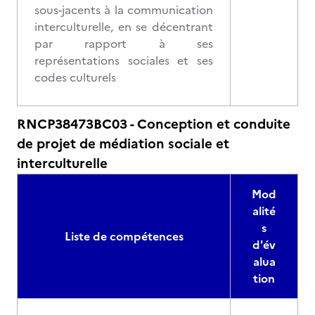
sous-jacents à la communication
interculturelle, en se décentrant
par rapport à ses
représentations sociales et ses
codes culturels
RNCP38473BC03 - Conception et conduite
de projet de médiation sociale et
interculturelle
Mod
alité
s
Liste de compétences
d'év
alua
tion