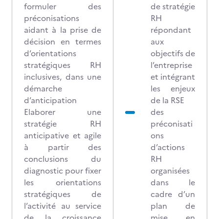
formuler des
de stratégie
préconisations
RH
aidant à la prise de
répondant
décision en termes
aux
d’orientations
objectifs de
stratégiques RH
l’entreprise
inclusives, dans une
et intégrant
démarche
les enjeux
d’anticipation
de la RSE
Elaborer une
des
stratégie RH
préconisati
anticipative et agile
ons
à partir des
d’actions
conclusions du
RH
diagnostic pour fixer
organisées
les orientations
dans le
stratégiques de
cadre d’un
l’activité au service
plan de
de la croissance
mise en