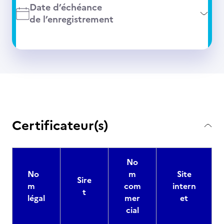
Date d’échéance
de l’enregistrement
Certificateur(s)
No
No
m
Site
Sire
m
com
intern
t
légal
mer
et
cial