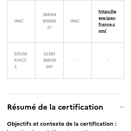
https://w
384164
ww.ipac-
IPAC
919000
IPAC
france.c
27
om/
EDUSE
52282
RVICE
368100
-
-
S
047
Résumé de la certification
Objectifs et contexte de la certification :