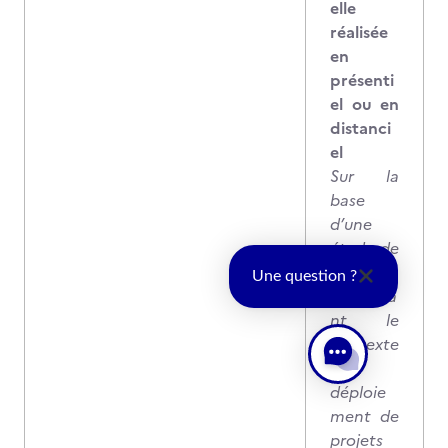
elle
réalisée
en
présenti
el ou en
distanci
el
Sur la
base
d’une
étude de
cas
Une question ?
présenta
nt le
contexte
d’un
déploie
ment de
projets