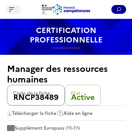
Ouvrir le menu de navigation
Reche
Contenu
Recherche
Menu
Pied de page
CERTIFICATION
PROFESSIONNELLE
Manager des ressources
humaines
Code de la fiche :
Etat :
RNCP38489
Active
Télécharger la fiche
Aide en ligne
Supplément Europass :
FR
-
EN