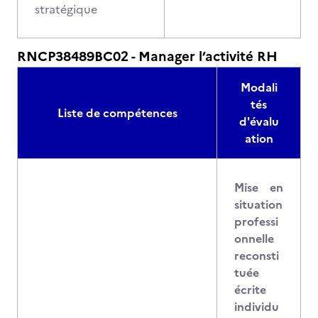
stratégique
RNCP38489BC02 - Manager l’activité RH
Modali
tés
Liste de compétences
d'évalu
ation
Mise en
situation
professi
onnelle
reconsti
tuée
écrite
individu