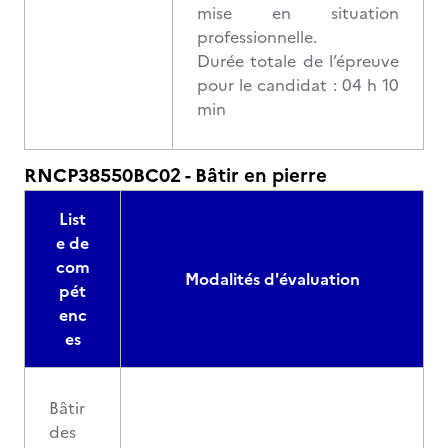
mise en situation
professionnelle.
Durée totale de l’épreuve
pour le candidat : 04 h 10
min
RNCP38550BC02 - Bâtir en pierre
List
e de
com
Modalités d'évaluation
pét
enc
es
Bâtir
des