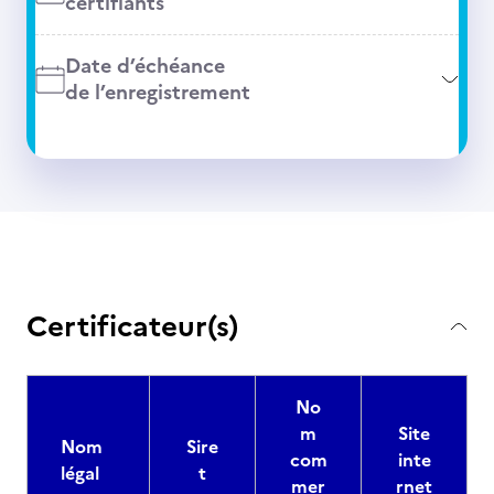
certifiants
Date d’échéance
de l’enregistrement
Certificateur(s)
No
m
Site
Nom
Sire
com
inte
légal
t
mer
rnet