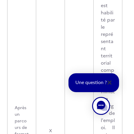
est
habili
té par
le
repré
senta
nt
territ
orial
comp
étent
Une question ?
du
minist
ère
charg
Après
é de
un
l'empl
parco
oi. Il
urs de
X