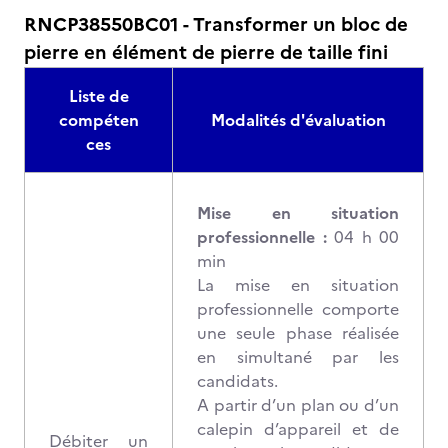
RNCP38550BC01 - Transformer un bloc de
pierre en élément de pierre de taille fini
Liste de
compéten
Modalités d'évaluation
ces
Mise en situation
professionnelle :
04 h 00
min
La mise en situation
professionnelle comporte
une seule phase réalisée
en simultané par les
candidats.
A partir d’un plan ou d’un
calepin d’appareil et de
Débiter un