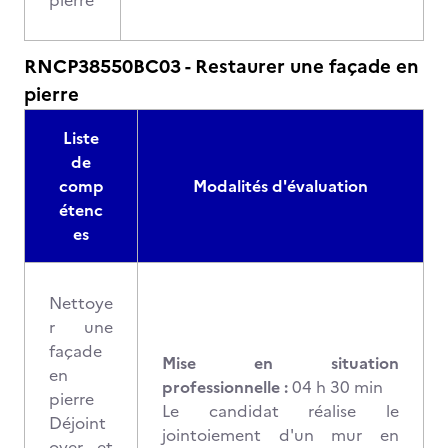
pierre
RNCP38550BC03 - Restaurer une façade en
pierre
Liste
de
comp
Modalités d'évaluation
étenc
es
Nettoye
r une
façade
Mise en situation
en
professionnelle :
04 h 30 min
pierre
Le candidat réalise le
Déjoint
jointoiement d'un mur en
oyer et