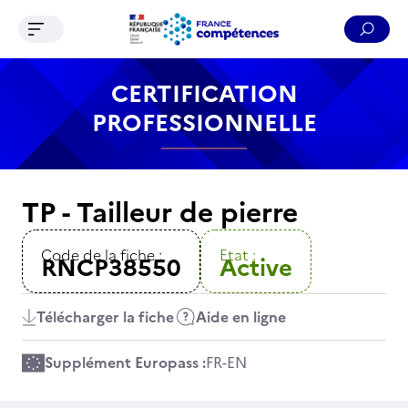
Ouvrir le menu de navigation
Reche
Contenu
Recherche
Menu
Pied de page
CERTIFICATION
PROFESSIONNELLE
TP - Tailleur de pierre
Code de la fiche :
Etat :
RNCP38550
Active
Télécharger la fiche
Aide en ligne
Supplément Europass :
FR
-
EN