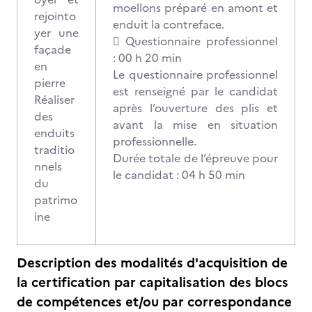
moellons préparé en amont et
rejointo
enduit la contreface.
yer une
 Questionnaire professionnel
façade
: 00 h 20 min
en
Le questionnaire professionnel
pierre
est renseigné par le candidat
Réaliser
après l’ouverture des plis et
des
avant la mise en situation
enduits
professionnelle.
traditio
Durée totale de l’épreuve pour
nnels
le candidat : 04 h 50 min
du
patrimo
ine
Description des modalités d'acquisition de
la certification par capitalisation des blocs
de compétences et/ou par correspondance