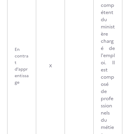
comp
étent
du
minist
ère
charg
é de
En
l'empl
contra
oi. Il
t
X
d’appr
est
entissa
comp
ge
osé
de
profe
ssion
nels
du
métie