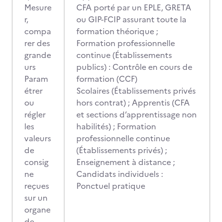
Mesure
CFA porté par un EPLE, GRETA
r,
ou GIP-FCIP assurant toute la
compa
formation théorique ;
rer des
Formation professionnelle
grande
continue (Établissements
urs
publics) : Contrôle en cours de
Param
formation (CCF)
étrer
Scolaires (Établissements privés
ou
hors contrat) ; Apprentis (CFA
régler
et sections d’apprentissage non
les
habilités) ; Formation
valeurs
professionnelle continue
de
(Établissements privés) ;
consig
Enseignement à distance ;
ne
Candidats individuels :
reçues
Ponctuel pratique
sur un
organe
de