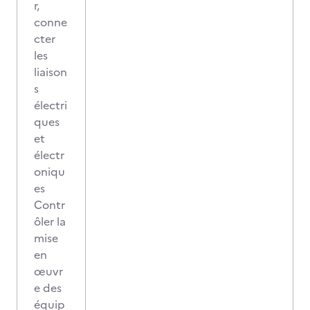
r,
conne
cter
les
liaison
s
électri
ques
et
électr
oniqu
es
Contr
ôler la
mise
en
œuvr
e des
équip