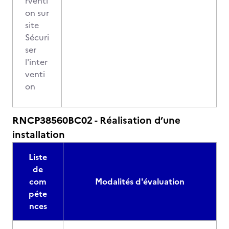
rventi
on sur
site
Sécuri
ser
l'inter
venti
on
RNCP38560BC02 - Réalisation d’une
installation
Liste
de
com
Modalités d'évaluation
péte
nces