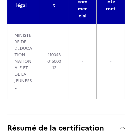
com
inte
légal
t
mer
rnet
cial
MINISTE
RE DE
L'EDUCA
TION
110043
NATION
015000
-
-
ALE ET
12
DE LA
JEUNESS
E
Résumé de la certification