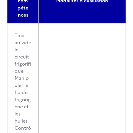
com
Modalités d'évaluation
péte
nces
Tirer
au vide
le
circuit
frigorifi
que
Manip
uler le
fluide
frigorig
ène et
les
huiles
Contrô