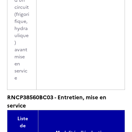
d'un
circuit
(frigori
fique,
hydra
ulique
)
avant
mise
en
servic
e
RNCP38560BC03 - Entretien, mise en
service
Liste
de