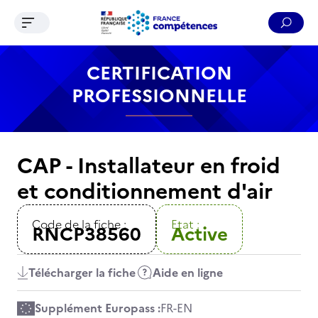
Ouvrir le menu de navigation
Reche
Contenu
Recherche
Menu
Pied de page
CERTIFICATION
PROFESSIONNELLE
CAP - Installateur en froid
et conditionnement d'air
Code de la fiche :
Etat :
RNCP38560
Active
Télécharger la fiche
Aide en ligne
Supplément Europass :
FR
-
EN