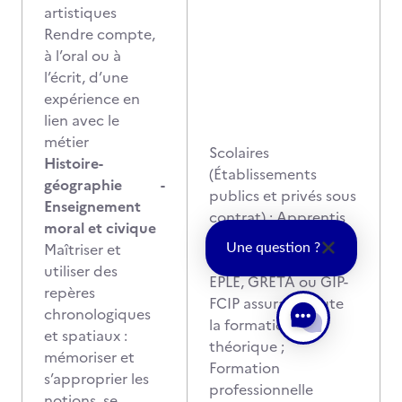
artistiques
Rendre compte,
à l’oral ou à
l’écrit, d’une
expérience en
lien avec le
métier
Scolaires
Histoire-
(Établissements
géographie -
publics et privés sous
Enseignement
contrat) ; Apprentis
moral et civique
en CFA habilité ou en
Maîtriser et
Une question ?
CFA porté par un
utiliser des
EPLE, GRETA ou GIP-
repères
FCIP assurant toute
chronologiques
la formation
et spatiaux :
théorique ;
mémoriser et
Formation
s’approprier les
professionnelle
notions, se