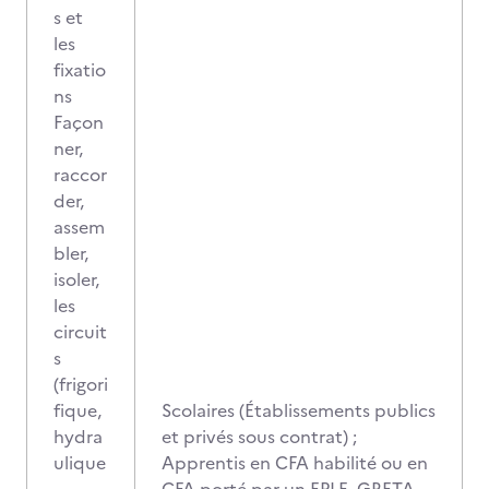
s et
les
fixatio
ns
Façon
ner,
raccor
der,
assem
bler,
isoler,
les
circuit
s
(frigori
fique,
Scolaires (Établissements publics
hydra
et privés sous contrat) ;
ulique
Apprentis en CFA habilité ou en