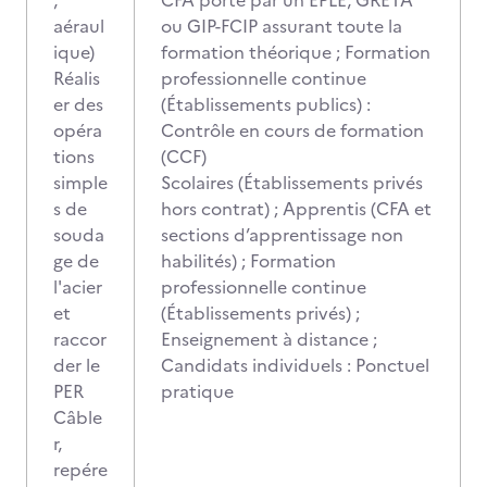
,
CFA porté par un EPLE, GRETA
aéraul
ou GIP-FCIP assurant toute la
ique)
formation théorique ; Formation
Réalis
professionnelle continue
er des
(Établissements publics) :
opéra
Contrôle en cours de formation
tions
(CCF)
simple
Scolaires (Établissements privés
s de
hors contrat) ; Apprentis (CFA et
souda
sections d’apprentissage non
ge de
habilités) ; Formation
l'acier
professionnelle continue
et
(Établissements privés) ;
raccor
Enseignement à distance ;
der le
Candidats individuels : Ponctuel
PER
pratique
Câble
r,
repére