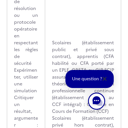
de
résolution
ou un
protocole
opératoire
en
respectant
Scolaires (établissement
les règles
public et privé sous
de
contrat), apprentis (CFA
sécurité
habilité ou CFA porté par
Expérimen
un EPLE, GRETA ou GIP-FCIP
ter, utiliser
assurant toute la formation
Une question ?
une
théorique) et formation
simulation
professionnelle continue
Critiquer
(établissement public au
un
CCF intégral) : Contrôle en
résultat,
Cours de Formation (CCF)
argumente
Scolaires (établissement
r :
privé hors contrat),