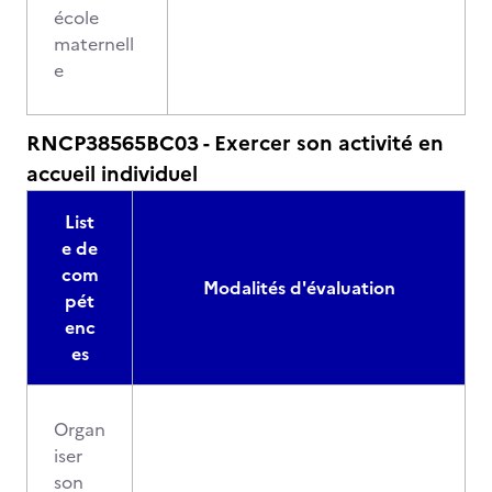
école
maternell
e
RNCP38565BC03 - Exercer son activité en
accueil individuel
List
e de
com
Modalités d'évaluation
pét
enc
es
Organ
iser
son