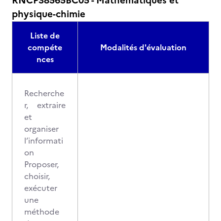
RNCP38565BC05 - Mathématiques et
physique-chimie
Liste de
compéte
Modalités d'évaluation
nces
Recherche
r, extraire
et
organiser
l’informati
on
Proposer,
choisir,
exécuter
une
méthode