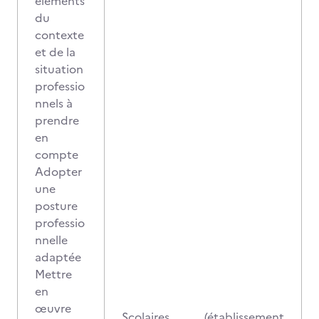
éléments
du
contexte
et de la
situation
professio
nnels à
prendre
en
compte
Adopter
une
posture
professio
nnelle
adaptée
Mettre
en
œuvre
Scolaires (établissement