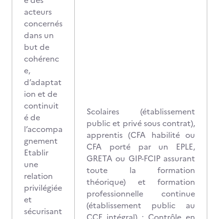
e des
acteurs
concernés
dans un
but de
cohérenc
e,
d’adaptat
ion et de
continuit
Scolaires (établissement
é de
public et privé sous contrat),
l’accompa
apprentis (CFA habilité ou
gnement
CFA porté par un EPLE,
Etablir
GRETA ou GIP-FCIP assurant
une
toute la formation
relation
théorique) et formation
privilégiée
professionnelle continue
et
(établissement public au
sécurisant
CCF intégral) : Contrôle en