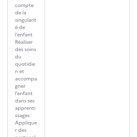
compte
de la
singularit
é de
l’enfant
Réaliser
des soins
du
quotidie
n et
accompa
gner
l’enfant
dans ses
apprenti
ssages
Applique
r des