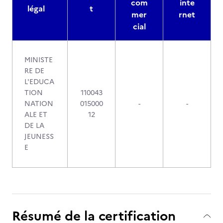
com
inte
légal
t
mer
rnet
cial
MINISTE
RE DE
L'EDUCA
TION
110043
NATION
015000
-
-
ALE ET
12
DE LA
JEUNESS
E
Résumé de la certification