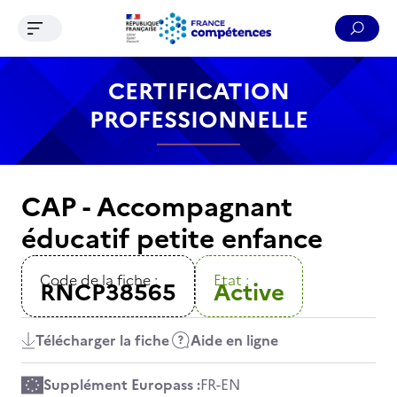
Ouvrir le menu de navigation
Reche
Contenu
Recherche
Menu
Pied de page
CERTIFICATION
PROFESSIONNELLE
CAP - Accompagnant
éducatif petite enfance
Code de la fiche :
Etat :
RNCP38565
Active
Télécharger la fiche
Aide en ligne
Supplément Europass :
FR
-
EN