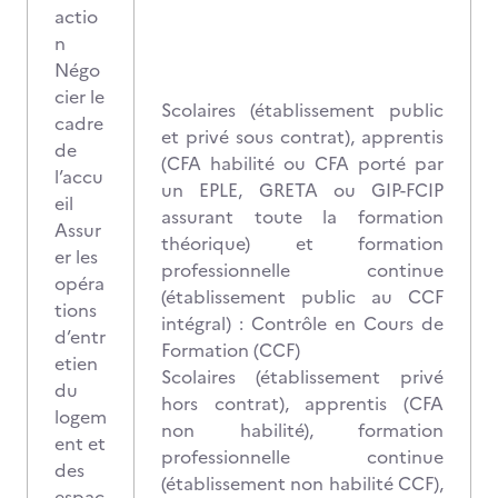
actio
n
Négo
cier le
Scolaires (établissement public
cadre
et privé sous contrat), apprentis
de
(CFA habilité ou CFA porté par
l’accu
un EPLE, GRETA ou GIP-FCIP
eil
assurant toute la formation
Assur
théorique) et formation
er les
professionnelle continue
opéra
(établissement public au CCF
tions
intégral) : Contrôle en Cours de
d’entr
Formation (CCF)
etien
Scolaires (établissement privé
du
hors contrat), apprentis (CFA
logem
non habilité), formation
ent et
professionnelle continue
des
(établissement non habilité CCF),
espac