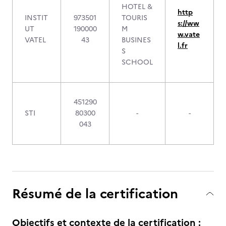
HOTEL &
http
INSTIT
973501
TOURIS
s://ww
UT
190000
M
w.vate
VATEL
43
BUSINES
l.fr
S
SCHOOL
451290
STI
80300
-
-
043
Résumé de la certification
Objectifs et contexte de la certification :