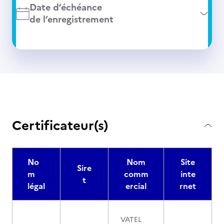
Date d’échéance
de l’enregistrement
Certificateur(s)
No
Nom
Site
Sire
m
comm
inte
t
légal
ercial
rnet
VATEL