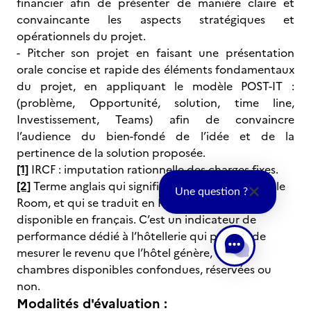
financier afin de présenter de manière claire et
convaincante les aspects stratégiques et
opérationnels du projet.
- Pitcher son projet en faisant une présentation
orale concise et rapide des éléments fondamentaux
du projet, en appliquant le modèle POST-IT :
(problème, Opportunité, solution, time line,
Investissement, Teams) afin de convaincre
l’audience du bien-fondé de l’idée et de la
pertinence de la solution proposée.
[1]
IRCF : imputation rationnelle des charges fixes.
[2]
Terme anglais qui signifie Revenue Per Available
Une question ?
Room, et qui se traduit en Revenu par chambre
disponible en français. C’est un indicateur de
performance dédié à l’hôtellerie qui permet de
mesurer le revenu que l’hôtel génère, toutes
chambres disponibles confondues, réservées ou
non.
Modalités d'évaluation :