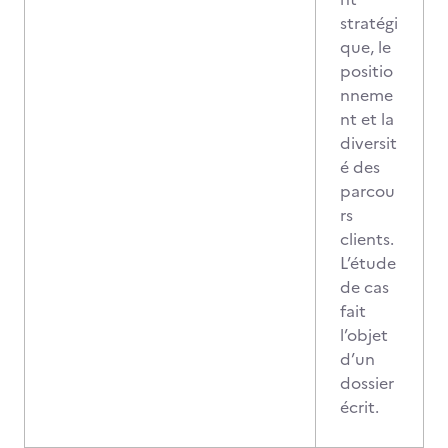
stratégi
que, le
positio
nneme
nt et la
diversit
é des
parcou
rs
clients.
L’étude
de cas
fait
l’objet
d’un
dossier
écrit.