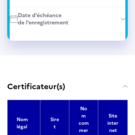
Date d’échéance
de l’enregistrement
Certificateur(s)
No
m
Site
Nom
Sire
com
inter
légal
t
mer
net