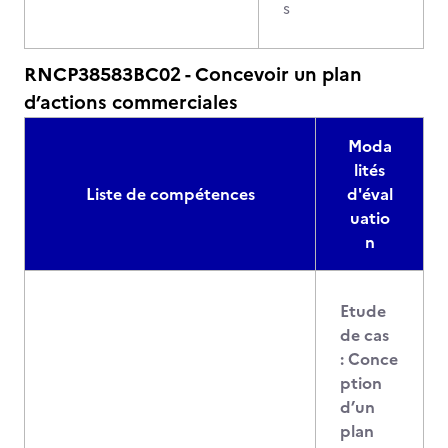
s
RNCP38583BC02 - Concevoir un plan
d’actions commerciales
Moda
lités
Liste de compétences
d'éval
uatio
n
Etude
de cas
: Conce
ption
d’un
plan