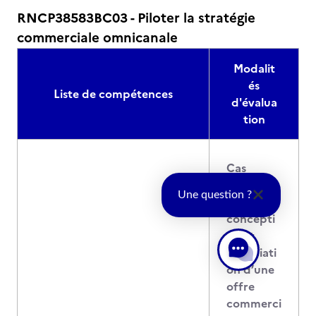
RNCP38583BC03 - Piloter la stratégie
commerciale omnicanale
Modalit
és
Liste de compétences
d'évalua
tion
Cas
pratique
Une question ?
: Analyse,
concepti
on et
négociati
on d’une
offre
commerci