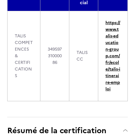
cial
https://
www.t
TALIS
alis-ed
COMPET
ucatio
ENCES
349597
n-grou
TALIS
&
310000
p.com/
CC
CERTIFI
86
fr/ecol
CATION
e/talis-i
S
tinerai
re-emp
loi
Résumé de la certification