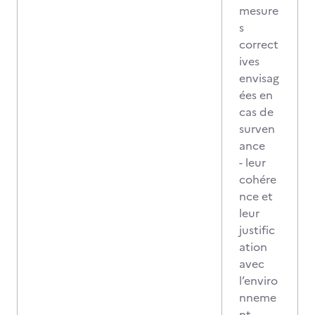
mesure
s
correct
ives
envisag
ées en
cas de
surven
ance
- leur
cohére
nce et
leur
justific
ation
avec
l’enviro
nneme
nt