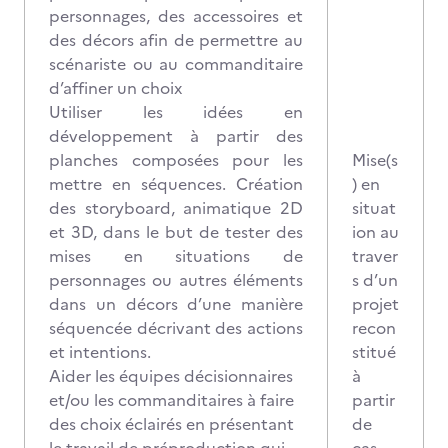
personnages, des accessoires et
des décors afin de permettre au
scénariste ou au commanditaire
d’affiner un choix
Utiliser les idées en
développement à partir des
planches composées pour les
Mise(s
mettre en séquences. Création
) en
des storyboard, animatique 2D
situat
et 3D, dans le but de tester des
ion au
mises en situations de
traver
personnages ou autres éléments
s d’un
dans un décors d’une manière
projet
séquencée décrivant des actions
recon
et intentions.
stitué
Aider les équipes décisionnaires
à
et/ou les commanditaires à faire
partir
des choix éclairés en présentant
de