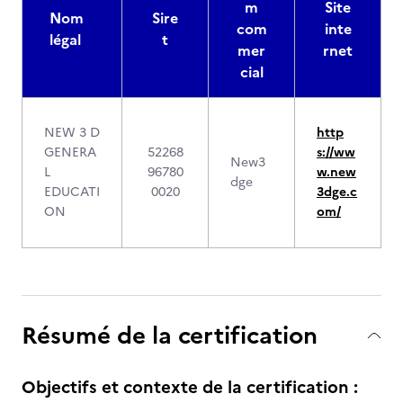
m
Site
Nom
Sire
com
inte
légal
t
mer
rnet
cial
NEW 3 D
http
GENERA
52268
s://ww
New3
L
96780
w.new
dge
EDUCATI
0020
3dge.c
ON
om/
Résumé de la certification
Objectifs et contexte de la certification :