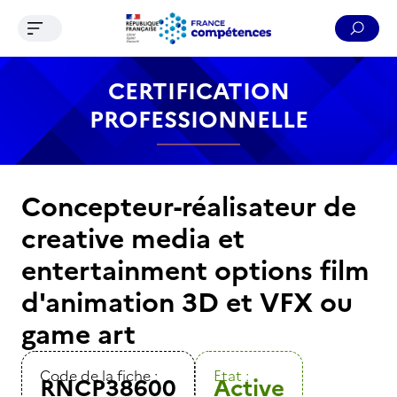
Ouvrir le menu de navigation
Reche
Contenu
Recherche
Menu
Pied de page
CERTIFICATION
PROFESSIONNELLE
Concepteur-réalisateur de
creative media et
entertainment options film
d'animation 3D et VFX ou
game art
Code de la fiche :
Etat :
RNCP38600
Active