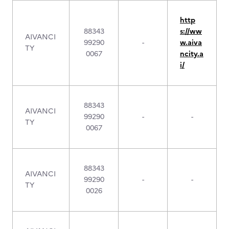
http
88343
s://ww
AIVANCI
99290
-
w.aiva
TY
0067
ncity.a
i/
88343
AIVANCI
99290
-
-
TY
0067
88343
AIVANCI
99290
-
-
TY
0026