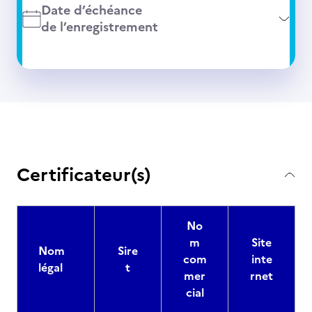
Date d’échéance
de l’enregistrement
Certificateur(s)
No
m
Site
Nom
Sire
com
inte
légal
t
mer
rnet
cial