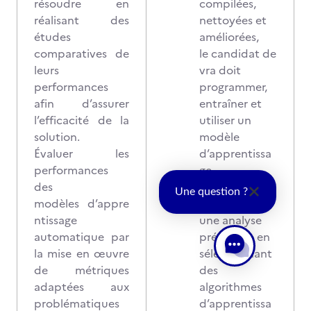
résoudre en
compilées,
réalisant des
nettoyées et
études
améliorées,
comparatives de
le candidat de
leurs
vra doit
performances
programmer,
afin d’assurer
entraîner et
l’efficacité de la
utiliser un
solution.
modèle
Évaluer les
d’apprentissa
performances
ge
des
automatique
Une question ?
modèles d’appre
pour réaliser
ntissage
une analyse
automatique par
prédictive en
la mise en œuvre
sélectionnant
de métriques
des
adaptées aux
algorithmes
problématiques
d’apprentissa