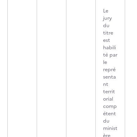
Le
jury
du
titre
est
habili
té par
le
repré
senta
nt
territ
orial
comp
étent
du
minist
ère