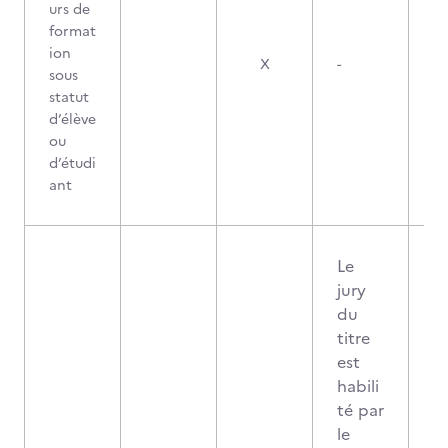
urs de
format
ion
X
-
sous
statut
d’élève
ou
d’étudi
ant
Le
jury
du
titre
est
habili
té par
le