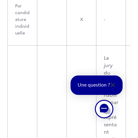
Par
candid
ature
X
-
individ
uelle
Le
jury
du
titre
Une question ?
est
habili
té par
le
repré
senta
nt