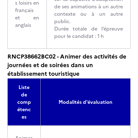
s loisirs en
de ses animations à un autre
français
contexte ou à un autre
et en
public.
anglais
Durée totale de l’épreuve
pour le candidat : 1 h
RNCP38662BC02 - Animer des activités de
journées et de soirées dans un
établissement touristique
Liste
de
comp
Modalités d'évaluation
étenc
es