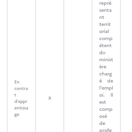
repré
senta
nt
territ
orial
comp
étent
du
minist
ère
charg
é de
En
l'empl
contra
oi. Il
t
X
d’appr
est
entissa
comp
ge
osé
de
profe