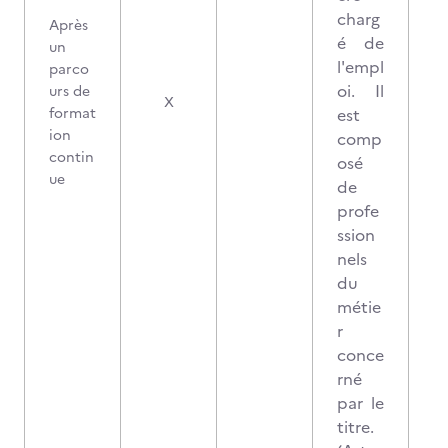
charg
Après
é de
un
l'empl
parco
oi. Il
urs de
X
format
est
ion
comp
contin
osé
ue
de
profe
ssion
nels
du
métie
r
conce
rné
par le
titre.