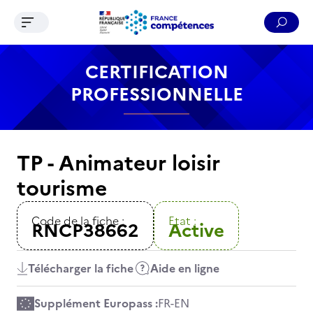
Ouvrir le menu de navigation
Reche
Contenu
Recherche
Menu
Pied de page
CERTIFICATION
PROFESSIONNELLE
TP - Animateur loisir
tourisme
Code de la fiche :
Etat :
RNCP38662
Active
Télécharger la fiche
Aide en ligne
Supplément Europass :
FR
-
EN