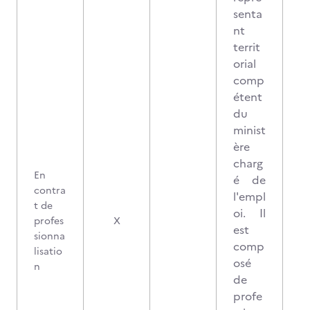
senta
nt
territ
orial
comp
étent
du
minist
ère
charg
En
é de
contra
l'empl
t de
oi. Il
profes
X
est
sionna
comp
lisatio
osé
n
de
profe