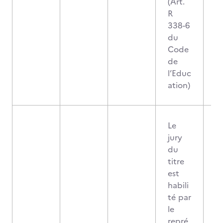
(Art.
R
338-6
du
Code
de
l’Educ
ation)
Le
jury
du
titre
est
habili
té par
le
repré