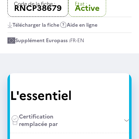
Code de la fiche :
Etat :
RNCP38679
Active
Télécharger la fiche
Aide en ligne
Supplément Europass :
FR
-
EN
L'essentiel
Certification
remplacée par