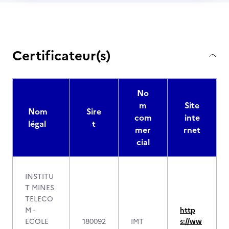
Certificateur(s)
No
m
Site
Nom
Sire
com
inte
légal
t
mer
rnet
cial
INSTITU
T MINES
TELECO
M -
http
ECOLE
180092
IMT
s://ww