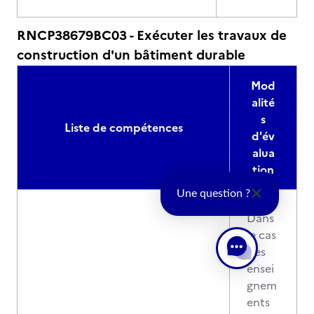
RNCP38679BC03 - Exécuter les travaux de
construction d'un bâtiment durable
Mod
alité
s
Liste de compétences
d'év
alua
tion
Une question ?
Dans
le cas
des
ensei
gnem
ents