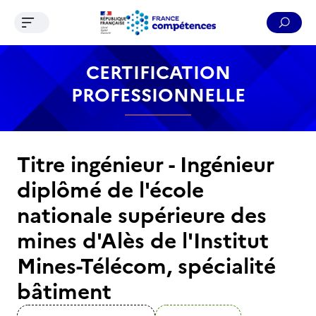
Ouvrir le menu de navigation
Reche
Contenu
Recherche
Menu
Pied de page
CERTIFICATION
PROFESSIONNELLE
Titre ingénieur - Ingénieur
diplômé de l'école
nationale supérieure des
mines d'Alès de l'Institut
Mines-Télécom, spécialité
bâtiment