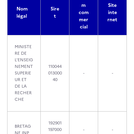
m
Site
Nom
Sire
com
inte
légal
t
mer
rnet
cial
MINISTE
RE DE
L'ENSEIG
NEMENT
110044
SUPERIE
013000
-
-
UR ET
40
DE LA
RECHER
CHE
192901
BRETAG
197000
-
-
NE INP