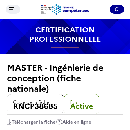
Ouvrir le menu de navigation
Reche
Contenu
Recherche
Menu
Pied de page
CERTIFICATION
PROFESSIONNELLE
MASTER - Ingénierie de
conception (fiche
nationale)
Code de la fiche :
Etat :
RNCP38685
Active
Télécharger la fiche
Aide en ligne