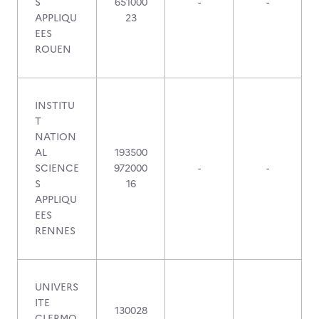
S
651000
-
-
APPLIQU
23
EES
ROUEN
INSTITU
T
NATION
AL
193500
SCIENCE
972000
-
-
S
16
APPLIQU
EES
RENNES
UNIVERS
ITE
130028
CLERMO