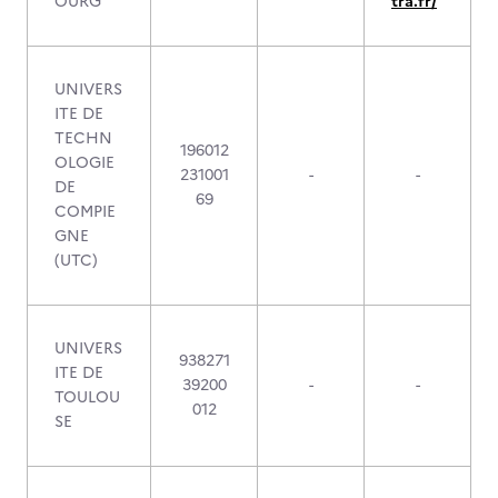
OURG
tra.fr/
UNIVERS
ITE DE
TECHN
196012
OLOGIE
231001
-
-
DE
69
COMPIE
GNE
(UTC)
UNIVERS
938271
ITE DE
39200
-
-
TOULOU
012
SE