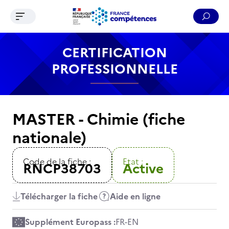
Ouvrir le menu de navigation
Reche
Contenu
Recherche
Menu
Pied de page
CERTIFICATION
PROFESSIONNELLE
MASTER - Chimie (fiche
nationale)
Code de la fiche :
Etat :
RNCP38703
Active
Télécharger la fiche
Aide en ligne
Supplément Europass :
FR
-
EN