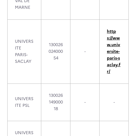
VAL DE
MARNE
http
s://ww
UNIVERS
130026
w.univ
ITE
024000
-
ersite-
PARIS-
54
paris-s
SACLAY
aclay.f
r/
130026
UNIVERS
149000
-
-
ITE PSL
18
UNIVERS