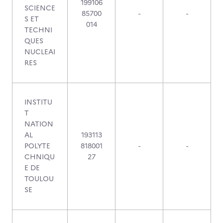
199106
SCIENCE
85700
-
-
S ET
014
TECHNI
QUES
NUCLEAI
RES
INSTITU
T
NATION
AL
193113
POLYTE
818001
-
-
CHNIQU
27
E DE
TOULOU
SE