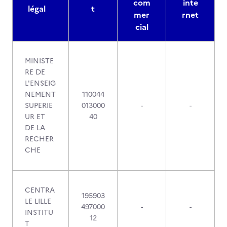
com
inte
légal
t
mer
rnet
cial
MINISTE
RE DE
L'ENSEIG
NEMENT
110044
SUPERIE
013000
-
-
UR ET
40
DE LA
RECHER
CHE
CENTRA
195903
LE LILLE
497000
-
-
INSTITU
12
T