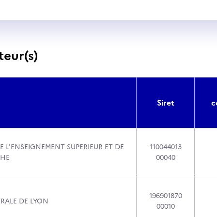
teur(s)
Siret
c
E L'ENSEIGNEMENT SUPERIEUR ET DE
110044013
CHE
00040
196901870
RALE DE LYON
00010