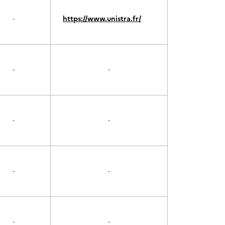
-
https://www.unistra.fr/
-
-
-
-
-
-
-
-