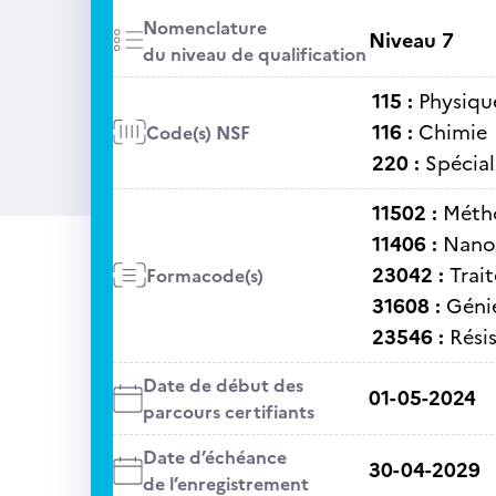
Nomenclature
Niveau 7
du niveau de qualification
115 :
Physiqu
116 :
Chimie
Code(s) NSF
220 :
Spécial
11502 :
Métho
11406 :
Nano
23042 :
Trai
Formacode(s)
31608 :
Géni
23546 :
Rési
Date de début des
01-05-2024
parcours certifiants
Date d’échéance
30-04-2029
de l’enregistrement