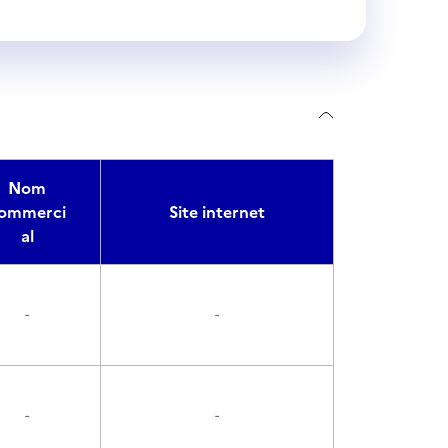
Nom
ommerci
Site internet
al
-
-
-
-