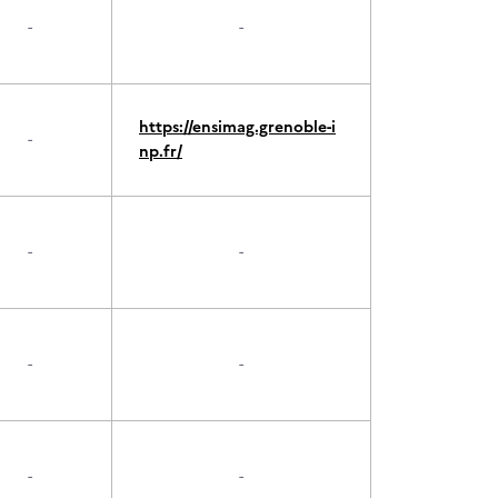
-
-
https://ensimag.grenoble-i
-
np.fr/
-
-
-
-
-
-