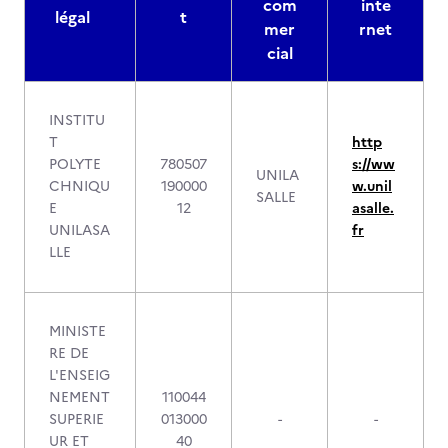
com
inte
légal
t
mer
rnet
cial
INSTITU
T
http
POLYTE
780507
s://ww
UNILA
CHNIQU
190000
w.unil
SALLE
E
12
asalle.
UNILASA
fr
LLE
MINISTE
RE DE
L'ENSEIG
NEMENT
110044
SUPERIE
013000
-
-
UR ET
40