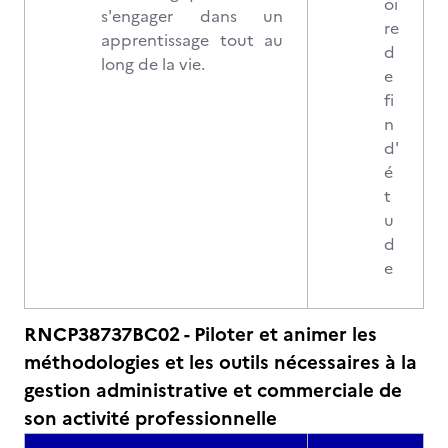
oi
s'engager dans un
re
apprentissage tout au
d
long de la vie.
e
fi
n
d'
é
t
u
d
e
RNCP38737BC02 - Piloter et animer les
méthodologies et les outils nécessaires à la
gestion administrative et commerciale de
son activité professionnelle