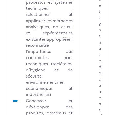
processus et systèmes
e
techniques ;
t
sélectionner et
s
appliquer les méthodes
y
analytiques, de calcul
n
et expérimentales
t
existantes appropriées ;
h
reconnaître
è
l’importance des
s
contraintes non-
e
techniques (sociétales,
d
d’hygiène et de
o
sécurité,
c
environnementales,
u
économiques et
m
industrielles)
e
Concevoir et
n
développer des
t
produits, processus et