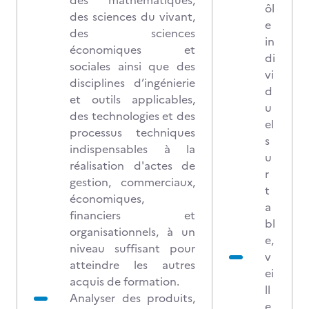
des mathématiques,
ôl
des sciences du vivant,
e
des sciences
in
économiques et
di
sociales ainsi que des
vi
disciplines d’ingénierie
d
et outils applicables,
u
des technologies et des
el
processus techniques
s
indispensables à la
u
réalisation d'actes de
r
gestion, commerciaux,
t
économiques,
a
financiers et
bl
organisationnels, à un
e,
niveau suffisant pour
v
atteindre les autres
ei
acquis de formation.
ll
Analyser des produits,
e