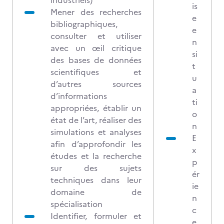
industriels)
is
Mener des recherches
e
bibliographiques,
e
consulter et utiliser
n
avec un œil critique
si
des bases de données
t
scientifiques et
u
d’autres sources
a
d’informations
ti
appropriées, établir un
o
état de l’art, réaliser des
n
simulations et analyses
E
afin d’approfondir les
x
études et la recherche
p
sur des sujets
ér
techniques dans leur
ie
domaine de
n
spécialisation
c
Identifier, formuler et
e