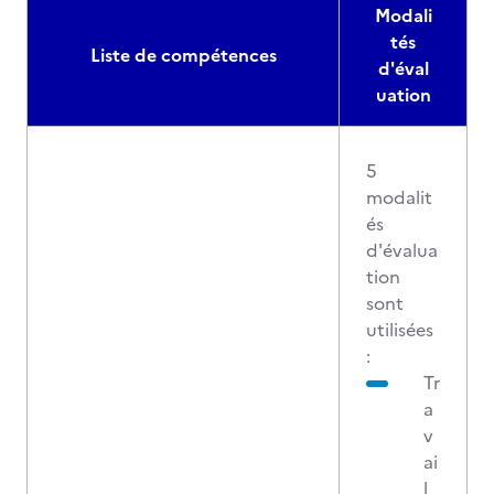
Modali
tés
Liste de compétences
d'éval
uation
5
modalit
és
d'évalua
tion
sont
utilisées
:
Tr
a
v
ai
l