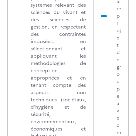
ai
systèmes relevant des
re
sciences du vivant et
p
des sciences de
r
gestion, en respectant
oj
des contraintes
e
imposées, en
t
sélectionnant et
d
appliquant les
e
méthodologies de
gr
conception
o
appropriées et en
u
tenant compte des
p
aspects non
e
techniques (sociétaux,
a
d’hygiène et de
v
sécurité,
e
environnementaux,
c
économiques et
m