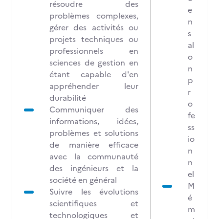
résoudre des
e
problèmes complexes,
n
gérer des activités ou
s
projets techniques ou
al
professionnels en
o
sciences de gestion en
n
étant capable d'en
p
appréhender leur
r
durabilité
o
Communiquer des
fe
informations, idées,
ss
problèmes et solutions
io
de manière efficace
n
avec la communauté
n
des ingénieurs et la
el
société en général
M
Suivre les évolutions
é
scientifiques et
m
technologiques et