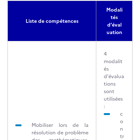
Modali
tés
Liste de compétences
d'éval
uation
4
modalit
és
d'évalua
tions
sont
utilisées
:
c
o
Mobiliser lors de la
n
résolution de problème
tr