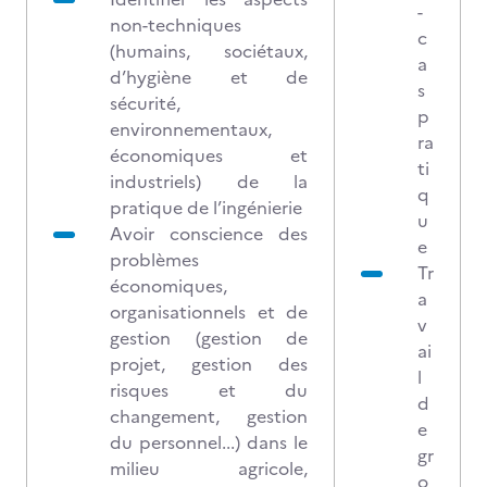
-
non-techniques
c
(humains, sociétaux,
a
d’hygiène et de
s
sécurité,
p
environnementaux,
ra
économiques et
ti
industriels) de la
q
pratique de l’ingénierie
u
Avoir conscience des
e
problèmes
Tr
économiques,
a
organisationnels et de
v
gestion (gestion de
ai
projet, gestion des
l
risques et du
d
changement, gestion
e
du personnel...) dans le
gr
milieu agricole,
o