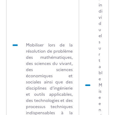
in
di
vi
d
u
el
s
Mobiliser lors de la
u
résolution de problème
r
des mathématiques,
t
des sciences du vivant,
a
des sciences
bl
économiques et
e
sociales ainsi que des
M
disciplines d’ingénierie
is
et outils applicables,
e
des technologies et des
e
processus techniques
n
indispensables à la