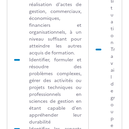
si
réalisation d'actes de
t
gestion, commerciaux,
u
économiques,
a
financiers et
ti
organisationnels, à un
o
niveau suffisant pour
n
atteindre les autres
Tr
acquis de formation.
a
Identifier, formuler et
v
résoudre des
ai
problèmes complexes,
l
gérer des activités ou
d
projets techniques ou
e
professionnels en
gr
sciences de gestion en
o
étant capable d'en
u
appréhender leur
p
durabilité
e
Identifier les aspects