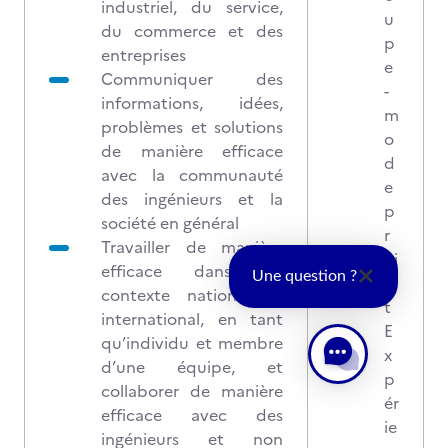
industriel, du service,
u
du commerce et des
p
entreprises
e
Communiquer des
-
informations, idées,
m
problèmes et solutions
o
de manière efficace
d
avec la communauté
e
des ingénieurs et la
p
société en général
r
Travailler de manière
oj
efficace dans un
Une question ?
e
contexte national et
t
international, en tant
E
qu’individu et membre
x
d’une équipe, et
p
collaborer de manière
ér
efficace avec des
ie
ingénieurs et non