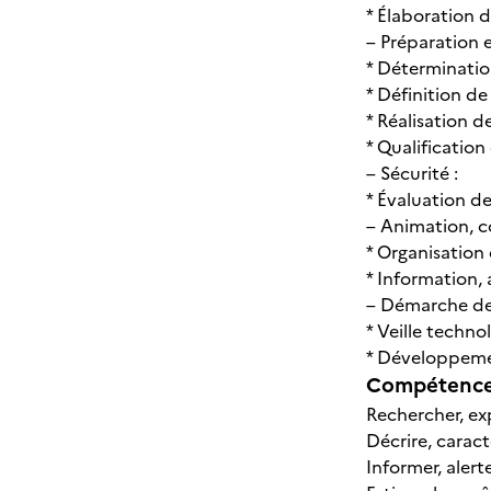
* Élaboration 
– Préparation e
* Déterminati
* Définition de
* Réalisation de
* Qualification
– Sécurité :
* Évaluation de
– Animation, c
* Organisation 
* Information, 
– Démarche de 
* Veille techn
* Développemen
Compétences
Rechercher, ex
Décrire, caracté
Informer, alert