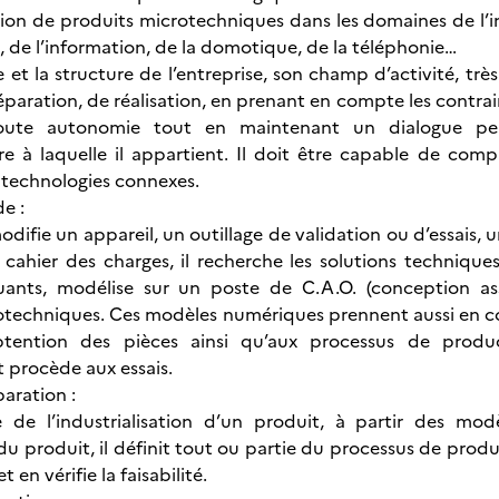
ation de produits microtechniques dans les domaines de l
, de l’information, de la domotique, de la téléphonie…
le et la structure de l’entreprise, son champ d’activité, tr
éparation, de réalisation, en prenant en compte les contrai
toute autonomie tout en maintenant un dialogue p
aire à laquelle il appartient. Il doit être capable de c
e technologies connexes.
e :
modifie un appareil, un outillage de validation ou d’essais
 cahier des charges, il recherche les solutions techniques
tuants, modélise sur un poste de C.A.O. (conception as
otechniques. Ces modèles numériques prennent aussi en co
tention des pièces ainsi qu’aux processus de product
t procède aux essais.
aration :
 de l’industrialisation d’un produit, à partir des mo
du produit, il définit tout ou partie du processus de produ
 en vérifie la faisabilité.