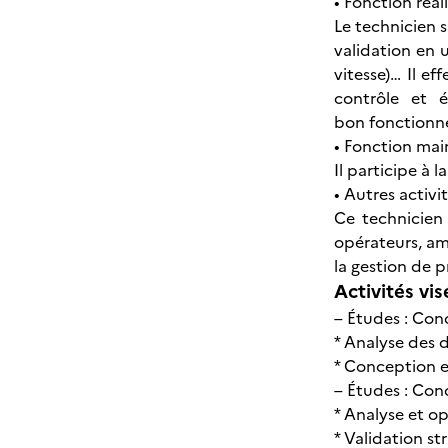
• Fonction réali
Le technicien 
validation en 
vitesse)… Il ef
contrôle et é
bon fonction
• Fonction mai
Il participe à
• Autres activit
Ce technicien
opérateurs, amé
la gestion de 
Activités vis
– Études : Con
* Analyse des
* Conception e
– Études : Con
* Analyse et o
* Validation st