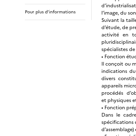
d’industrialis
Pour plus d’informations
l’image, du son
Suivant la tail
d’étude, de pr
activité en 
pluridisciplin
spécialistes d
• Fonction étud
Il conçoit ou 
indications du
divers consti
appareils micr
procédés d’ob
et physiques e
• Fonction prép
Dans le cadre
spécifications 
d’assemblage) et