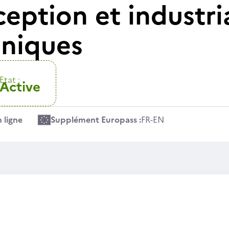
eption et industri
niques
Etat :
Active
 ligne
Supplément Europass :
FR
-
EN