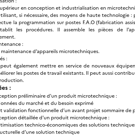
sation :
supérieur en conception et industrialisation en microtechni
utilisant, si nécessaire, des moyens de haute technologie 
fectue la programmation sur postes F.A.O (fabrication assis
tablit les procédures. Il assemble les pièces de l’app
nement.
ntenance :
 la maintenance d’appareils microtechniques.
és :
 peut également mettre en service de nouveaux équipem
liorer les postes de travail existants. Il peut aussi contribu
production.
ées :
ception préliminaire d'un produit microtechnique :
 données du marché et du besoin exprimé
t validation fonctionnelle d’un avant projet sommaire de 
ception détaillée d'un produit microtechnique :
ptimisation technico-économiques des solutions technique
ructurelle d’une solution technique