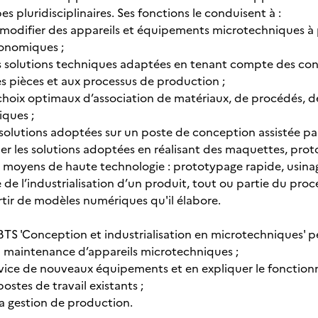
s pluridisciplinaires. Ses fonctions le conduisent à :
 modifier des appareils et équipements microtechniques à p
conomiques ;
es solutions techniques adaptées en tenant compte des cont
s pièces et aux processus de production ;
s choix optimaux d’association de matériaux, de procédés, 
iques ;
 solutions adoptées sur un poste de conception assistée pa
ider les solutions adoptées en réalisant des maquettes, protot
s moyens de haute technologie : prototypage rapide, usinag
ue de l’industrialisation d’un produit, tout ou partie du proc
artir de modèles numériques qu'il élabore.
 BTS 'Conception et industrialisation en microtechniques' pe
 la maintenance d’appareils microtechniques ;
rvice de nouveaux équipements et en expliquer le fonction
postes de travail existants ;
la gestion de production.