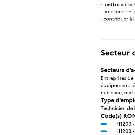
- mettre en se
- améliorer les 
- contribuer à 
Secteur d
Secteurs d’ac
Entreprises de
équipements él
nucléaire, mat
Type d'emplo
Technicien de
Code(s) ROM
H1209 
H1203 