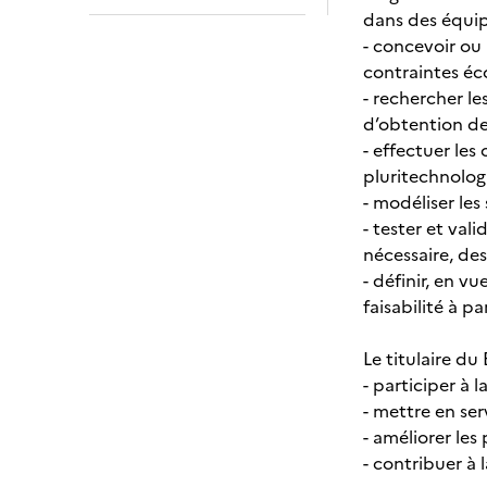
dans des équipe
- concevoir ou
contraintes é
- rechercher l
d’obtention de
- effectuer le
pluritechnolog
- modéliser les
- tester et val
nécessaire, de
- définir, en v
faisabilité à p
Le titulaire du
- participer à
- mettre en se
- améliorer les 
- contribuer à 