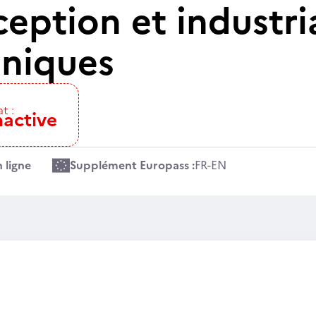
eption et industri
niques
t :
nactive
 ligne
Supplément Europass :
FR
-
EN