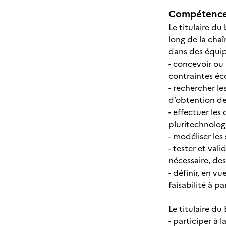
Compétences
Le titulaire du
long de la chaî
dans des équipe
- concevoir ou
contraintes é
- rechercher l
d’obtention de
- effectuer le
pluritechnolog
- modéliser les
- tester et val
nécessaire, de
- définir, en v
faisabilité à p
Le titulaire du
- participer à