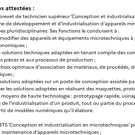
 attestées :
 brevet de technicien supérieur 'Conception et industrialis
ne de développement et d’industrialisation d'appareils mini
s pluridisciplinaires. Ses fonctions le conduisent à :
 modifier des appareils et équipements microtechniques à p
conomiques ;
es solutions techniques adaptées en tenant compte des cont
s pièces et aux processus de production ;
s choix optimaux d’association de matériaux, de procédés, 
iques ;
 solutions adoptées sur un poste de conception assistée pa
ider les solutions adoptées en réalisant des maquettes, protot
s moyens de haute technologie : prototypage rapide, usinag
ue de l’industrialisation d’un produit, tout ou partie du proc
artir de modèles numériques qu'il élabore.
 BTS 'Conception et industrialisation en microtechniques' pe
 la maintenance d’appareils microtechniques ;