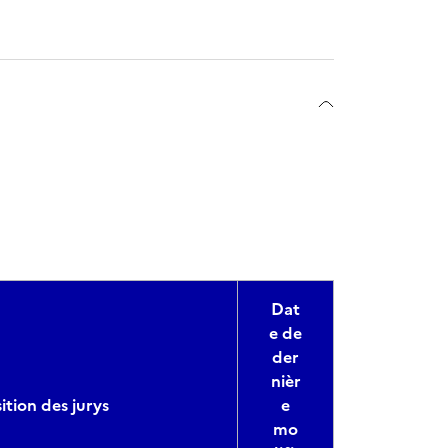
Dat
e de
der
nièr
tion des jurys
e
mo