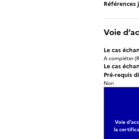
Références j
Voie d’a
Le cas échan
A compléter (R
Le cas échant
Pré-requis d
Non
Voie d’acc
la certific