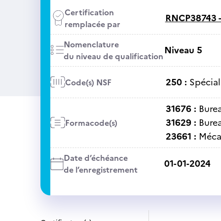
Certification
RNCP38743 
remplacée par
Nomenclature
Niveau 5
du niveau de qualification
250 :
Spécial
Code(s) NSF
31676 :
Bure
31629 :
Bure
Formacode(s)
23661 :
Méca
Date d’échéance
01-01-2024
de l’enregistrement