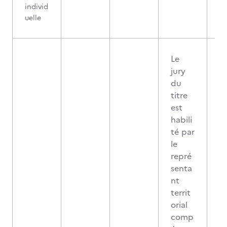
individ
uelle
Le
jury
du
titre
est
habili
té par
le
repré
senta
nt
territ
orial
comp