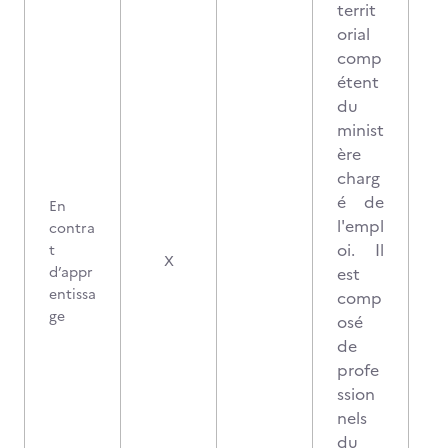
territ
orial
comp
étent
du
minist
ère
charg
é de
En
l'empl
contra
oi. Il
t
X
d’appr
est
entissa
comp
ge
osé
de
profe
ssion
nels
du