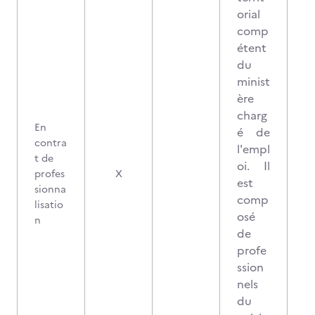
orial
comp
étent
du
minist
ère
charg
En
é de
contra
l'empl
t de
oi. Il
profes
X
est
sionna
comp
lisatio
osé
n
de
profe
ssion
nels
du