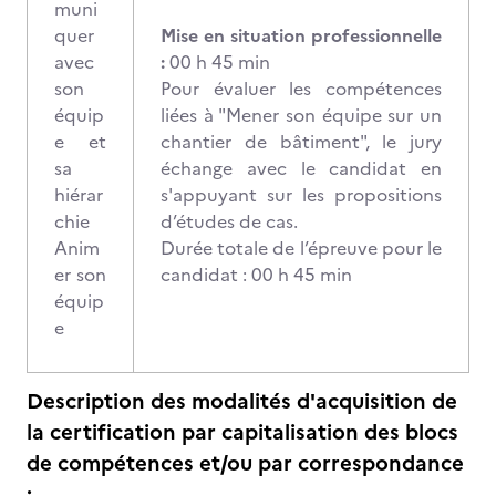
muni
quer
Mise en situation professionnelle
avec
:
00 h 45 min
son
Pour évaluer les compétences
équip
liées à "Mener son équipe sur un
e et
chantier de bâtiment", le jury
sa
échange avec le candidat en
hiérar
s'appuyant sur les propositions
chie
d’études de cas.
Anim
Durée totale de l’épreuve pour le
er son
candidat : 00 h 45 min
équip
e
Description des modalités d'acquisition de
la certification par capitalisation des blocs
de compétences et/ou par correspondance
: