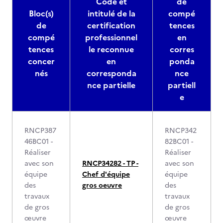
Code et
de
Bloc(s)
intitulé de la
compé
de
certification
tences
compé
professionnel
en
tences
le reconnue
corres
concer
en
ponda
nés
corresponda
nce
nce partielle
partiell
e
RNCP387
RNCP342
46BC01 -
82BC01 -
Réaliser
Réaliser
avec son
RNCP34282 - TP -
avec son
équipe
Chef d'équipe
équipe
des
gros oeuvre
des
travaux
travaux
de gros
de gros
œuvre
œuvre