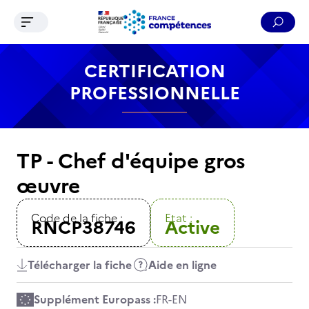
Ouvrir le menu de navigation
Reche
Contenu
Recherche
Menu
Pied de page
CERTIFICATION
PROFESSIONNELLE
TP - Chef d'équipe gros
œuvre
Code de la fiche :
Etat :
RNCP38746
Active
Télécharger la fiche
Aide en ligne
Supplément Europass :
FR
-
EN