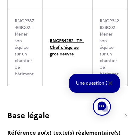
RNCP387
RNCP342
46BC02 -
82BC02 -
Mener
Mener
son
RNCP34282 - TP -
son
équipe
Chef d'équipe
équipe
sur un
gros oeuvre
sur un
chantier
chantier
de
de
bâtiment
bâtiment
Une question ?
Base légale
Référence au(x) texte(s) règlementaire(s)