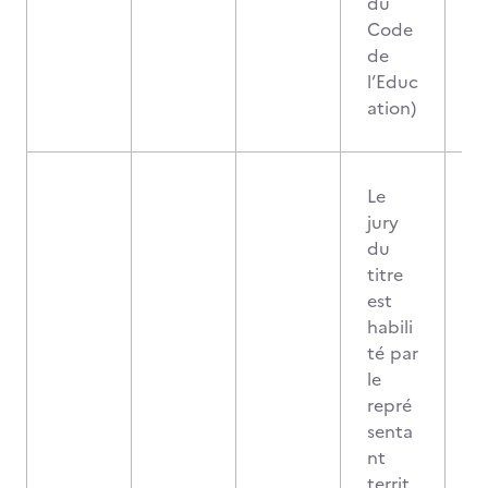
du
Code
de
l’Educ
ation)
Le
jury
du
titre
est
habili
té par
le
repré
senta
nt
territ