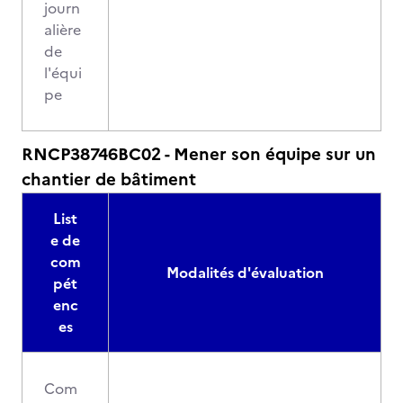
journ
alière
de
l'équi
pe
RNCP38746BC02 - Mener son équipe sur un
chantier de bâtiment
List
e de
com
Modalités d'évaluation
pét
enc
es
Com