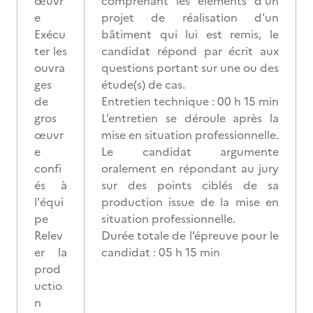
œuvr
comprenant les éléments d’un
e
projet de réalisation d’un
Exécu
bâtiment qui lui est remis, le
ter les
candidat répond par écrit aux
ouvra
questions portant sur une ou des
ges
étude(s) de cas.
de
Entretien technique : 00 h 15 min
gros
L’entretien se déroule après la
œuvr
mise en situation professionnelle.
e
Le candidat argumente
confi
oralement en répondant au jury
és à
sur des points ciblés de sa
l'équi
production issue de la mise en
pe
situation professionnelle.
Relev
Durée totale de l’épreuve pour le
er la
candidat : 05 h 15 min
prod
uctio
n