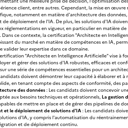
rmettant une meilleure prise de décision, l'optimisation de
périence client, entre autres. Cependant, la mise en œuvre 
ifique, notamment en matière d'architecture des données, 
t de déploiement de l'IA. De plus, les solutions d'IA doiv
x réglementations en vigueur, en particulier en matière d
. Dans ce contexte, la certification "Architecte en Intellig
oissant du marché en matière de compétences en IA, perme
e valider leur expertise dans ce domaine.
ertification "Architecte en Intelligence Artificielle" vise à
loyer et gérer des solutions d'IA robustes, efficaces et co
 sur une série de compétences essentielles pour un architec
candidats doivent démontrer leur capacité à élaborer et 
lide, en tenant compte des aspects de conformité, des par
itecture des données
: Les candidats doivent concevoir une
ptée aux besoins techniques et opérationnels,
La gestion 
apables de mettre en place et de gérer des pipelines de d
et le déploiement de solutions d'IA
: Les candidats doive
olutions d'IA, y compris l'automatisation du réentrainemen
tégration et de déploiement continu.