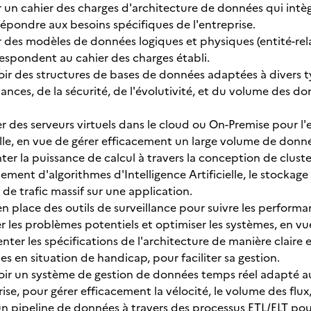
 un cahier des charges d'architecture de données qui intèg
épondre aux besoins spécifiques de l'entreprise.
 des modèles de données logiques et physiques (entité-rela
espondent au cahier des charges établi.
ir des structures de bases de données adaptées à divers 
nces, de la sécurité, de l'évolutivité, et du volume des d
 des serveurs virtuels dans le cloud ou On-Premise pour l'
elle, en vue de gérer efficacement un large volume de donn
r la puissance de calcul à travers la conception de cluste
nement d'algorithmes d'Intelligence Artificielle, le stock
l de trafic massif sur une application.
n place des outils de surveillance pour suivre les performa
er les problèmes potentiels et optimiser les systèmes, en v
er les spécifications de l'architecture de manière claire e
s en situation de handicap, pour faciliter sa gestion.
ir un système de gestion de données temps réel adapté au
rise, pour gérer efficacement la vélocité, le volume des flux
un pipeline de données à travers des processus ETL/ELT pour