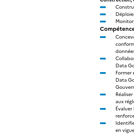
Construc
Déploie
Monitori
Compétences
Concevoi
conformi
données
Collabor
Data Go
Former e
Data Gou
Gouver
Réaliser
aux régl
Évaluer 
renforc
Identifi
en vigue