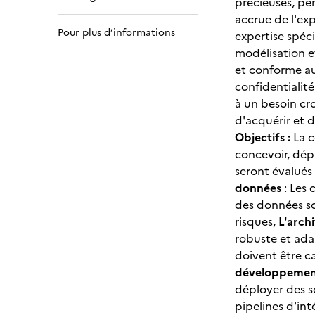
précieuses, pe
accrue de l'ex
Pour plus d’informations
expertise spéc
modélisation e
et conforme au
confidentialité
à un besoin cr
d'acquérir et d
Objectifs :
La c
concevoir, dép
seront évalués
données
: Les 
des données so
risques,
L'arch
robuste et ada
doivent être c
développement 
déployer des s
pipelines d'in