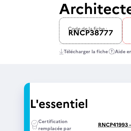
Architecte
Code de la fiche :
RNCP38777
Télécharger la fiche
Aide en
L'essentiel
Certification
RNCP41993 
remplacée par