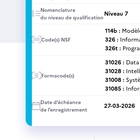
Nomenclature
Niveau 7
du niveau de qualification
114b :
Modèl
326 :
Informa
Code(s) NSF
326t :
Progra
31026 :
Data
31028 :
Intel
Formacode(s)
31008 :
Syst
31085 :
Infor
Date d’échéance
27-03-2026
de l’enregistrement