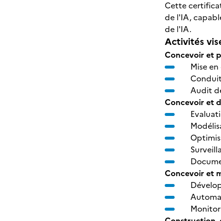
Cette certific
de l'IA, capabl
de l'IA.
Activités vis
Concevoir et p
Mise en
Condui
Audit de
Concevoir et d
Evaluat
Modélis
Optimis
Surveill
Documen
Concevoir et m
Dévelop
Automat
Monitor
Construction, 