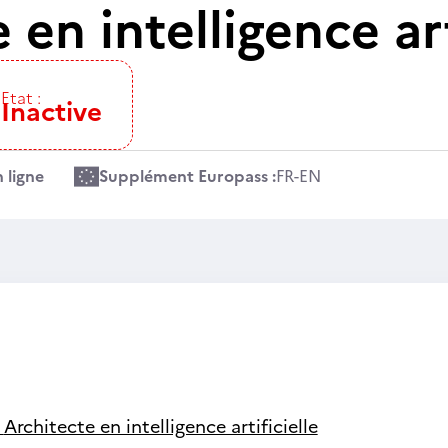
 en intelligence art
Etat :
Inactive
 ligne
Supplément Europass :
FR
-
EN
-
Architecte en intelligence artificielle