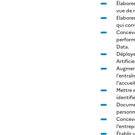
Élaborer
vue de r
Elaborer
qui corr
Concevo
performa
Data.
Déployer
Artifici
Augmente
l'entraî
l'accuei
Mettre e
identifi
Document
personne
Concevo
l'entrep
Établir 