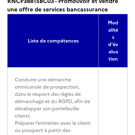
RNCP38815BC03 - Promouvoir et vendre
une offre de services bancassurance
Mod
alité
s
Liste de compétences
d'év
alua
tion
Conduire une démarche
omnicanale de prospection,
dans le respect des règles de
démarchage et du RGPD, afin de
développer son portefeuille
clients
Préparer l’entretien avec le client
ou prospect à partir des