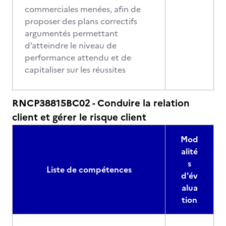
commerciales menées, afin de
proposer des plans correctifs
argumentés permettant
d’atteindre le niveau de
performance attendu et de
capitaliser sur les réussites
RNCP38815BC02 - Conduire la relation
client et gérer le risque client
Mod
alité
s
Liste de compétences
d'év
alua
tion