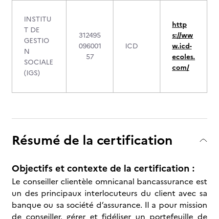
INSTITU
http
T DE
312495
s://ww
GESTIO
096001
ICD
w.icd-
N
57
ecoles.
SOCIALE
com/
(IGS)
Résumé de la certification
Objectifs et contexte de la certification :
Le conseiller clientèle omnicanal bancassurance est
un des principaux interlocuteurs du client avec sa
banque ou sa société d’assurance. Il a pour mission
de conseiller, gérer et fidéliser un portefeuille de