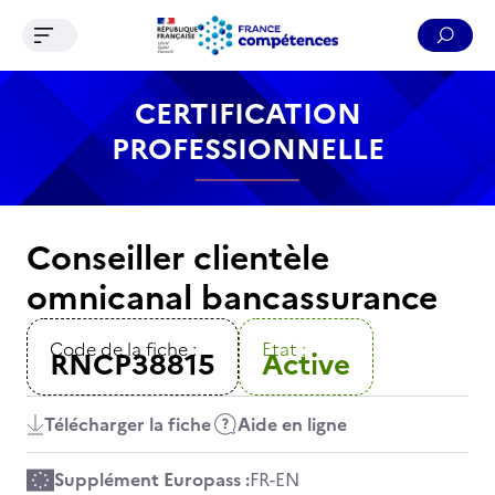
Ouvrir le menu de navigation
Reche
Contenu
Recherche
Menu
Pied de page
CERTIFICATION
PROFESSIONNELLE
Conseiller clientèle
omnicanal bancassurance
Code de la fiche :
Etat :
RNCP38815
Active
Télécharger la fiche
Aide en ligne
Supplément Europass :
FR
-
EN