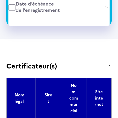
Date d’échéance
de l’enregistrement
Certificateur(s)
No
m
Site
Nom
Sire
com
inte
légal
t
mer
rnet
cial