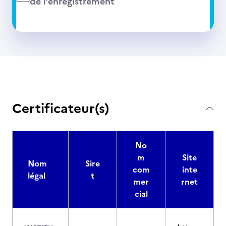
de l’enregistrement
Certificateur(s)
No
m
Site
Nom
Sire
com
inte
légal
t
mer
rnet
cial