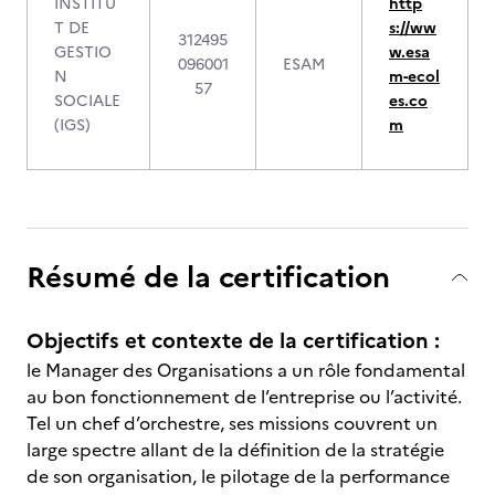
INSTITU
http
T DE
s://ww
312495
GESTIO
w.esa
096001
ESAM
N
m-ecol
57
SOCIALE
es.co
(IGS)
m
Résumé de la certification
Objectifs et contexte de la certification :
le Manager des Organisations a un rôle fondamental
au bon fonctionnement de l’entreprise ou l’activité.
Tel un chef d’orchestre, ses missions couvrent un
large spectre allant de la définition de la stratégie
de son organisation, le pilotage de la performance