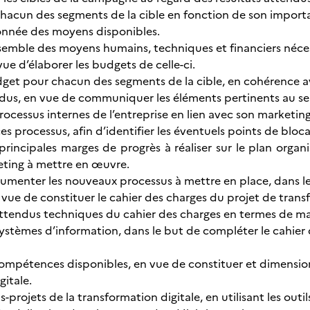
 chacun des segments de la cible en fonction de son import
sonnée des moyens disponibles.
ensemble des moyens humains, techniques et financiers néces
ue d’élaborer les budgets de celle-ci.
udget pour chacun des segments de la cible, en cohérence a
ndus, en vue de communiquer les éléments pertinents au ser
processus internes de l’entreprise en lien avec son marketing
s processus, afin d’identifier les éventuels points de blocag
s principales marges de progrès à réaliser sur le plan organi
eting à mettre en œuvre.
ocumenter les nouveaux processus à mettre en place, dans le
n vue de constituer le cahier des charges du projet de trans
 attendus techniques du cahier des charges en termes de matér
systèmes d’information, dans le but de compléter le cahier
compétences disponibles, en vue de constituer et dimensionn
gitale.
ous-projets de la transformation digitale, en utilisant les ou