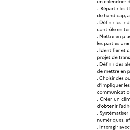
un calendrier d
. Répartir les 
de handicap, af
. Définir les i
contrôle en te
. Mettre en pl
les parties pre
. Identifier et
projet de trans
. Définir des a
de mettre en p
. Choisir des o
d’impliquer les
communication s
. Créer un cli
d’obtenir l’adh
. Systématiser
numériques, af
. Interagir ave