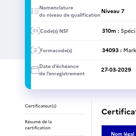
Nomenclature
Niveau 7
du niveau de qualification
310m :
Spéci
Code(s) NSF
34093 :
Mark
Formacode(s)
Date d’échéance
27-03-2029
de l’enregistrement
Certificateur(s)
Certifica
Résumé de la
certification
Nom légal