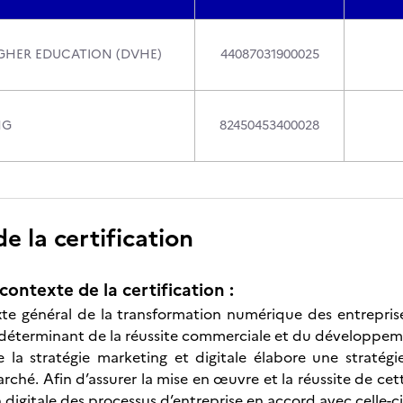
IGHER EDUCATION (DVHE)
44087031900025
NG
82450453400028
 la certification
contexte de la certification :
te général de la transformation numérique des entreprises
 déterminant de la réussite commerciale et du développem
 la stratégie marketing et digitale élabore une stratég
hé. Afin d’assurer la mise en œuvre et la réussite de cette
digitale des processus d’entreprise en accord avec celle-ci