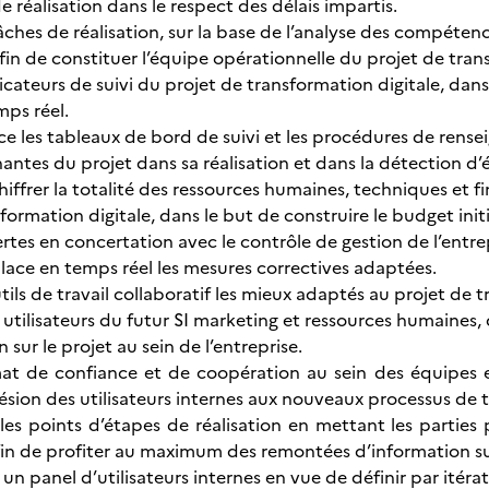
e réalisation dans le respect des délais impartis.
tâches de réalisation, sur la base de l’analyse des compéte
in de constituer l’équipe opérationnelle du projet de trans
ndicateurs de suivi du projet de transformation digitale, da
mps réel.
ace les tableaux de bord de suivi et les procédures de rens
nantes du projet dans sa réalisation et dans la détection d’
 chiffrer la totalité des ressources humaines, techniques et f
formation digitale, dans le but de construire le budget initi
lertes en concertation avec le contrôle de gestion de l’entrep
lace en temps réel les mesures correctives adaptées.
utils de travail collaboratif les mieux adaptés au projet de 
 utilisateurs du futur SI marketing et ressources humaines,
ur le projet au sein de l’entreprise.
mat de confiance et de coopération au sein des équipes e
ésion des utilisateurs internes aux nouveaux processus de t
 les points d’étapes de réalisation en mettant les parties 
in de profiter au maximum des remontées d’information sur 
c un panel d’utilisateurs internes en vue de définir par itéra