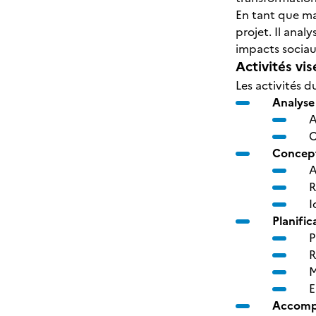
En tant que ma
projet. Il anal
impacts socia
Activités vis
Les activités d
Analyse
A
C
Concept
A
R
I
Planific
P
R
M
E
Accompa