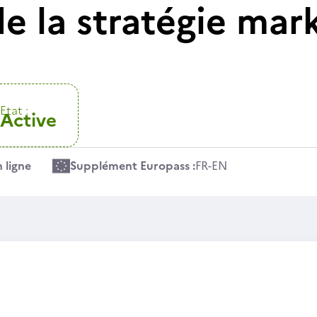
e la stratégie mark
Etat :
Active
 ligne
Supplément Europass :
FR
-
EN