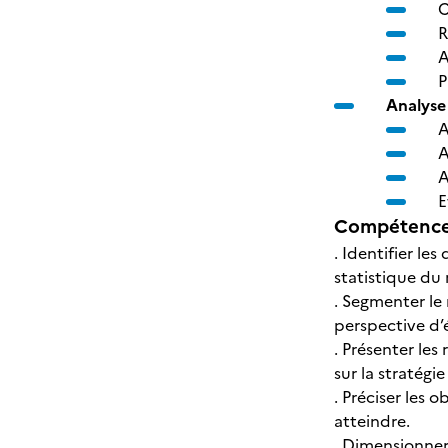
C
R
A
P
Analyse 
A
A
A
E
Compétences
. Identifier le
statistique du
. Segmenter le 
perspective d’é
. Présenter les
sur la stratégi
. Préciser les 
atteindre.
. Dimensionner 