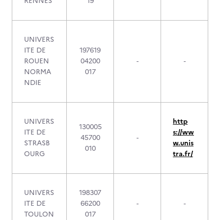
RENNES
19
UNIVERS
ITE DE
197619
ROUEN
04200
-
-
NORMA
017
NDIE
UNIVERS
http
130005
ITE DE
s://ww
45700
-
STRASB
w.unis
010
OURG
tra.fr/
UNIVERS
198307
ITE DE
66200
-
-
TOULON
017