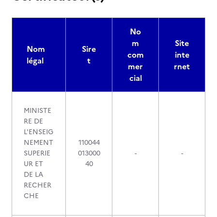
No
m
Site
Nom
Sire
com
inte
légal
t
mer
rnet
cial
MINISTE
RE DE
L'ENSEIG
NEMENT
110044
SUPERIE
013000
-
-
UR ET
40
DE LA
RECHER
CHE