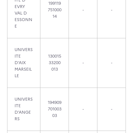
ITE D
199119
EVRY
751000
-
-
VAL D
14
ESSONN
E
UNIVERS
ITE
130015
D'AIX
33200
-
-
MARSEIL
013
LE
UNIVERS
194909
ITE
701003
-
-
D'ANGE
03
RS