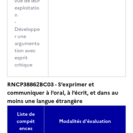
vue de leur
exploitatio
n
-
Développe
r une
argumenta
tion avec
esprit
critique
RNCP38862BC03 - S’exprimer et
communiquer à l’oral, à l’écrit, et dans au
moins une langue étrangère
Liste de
compét
Modalités d'évaluation
ences