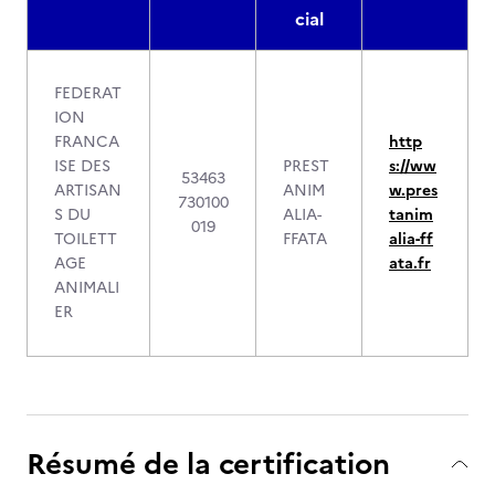
cial
FEDERAT
ION
FRANCA
http
ISE DES
PREST
s://ww
53463
ARTISAN
ANIM
w.pres
730100
S DU
ALIA-
tanim
019
TOILETT
FFATA
alia-ff
AGE
ata.fr
ANIMALI
ER
Résumé de la certification