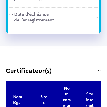
Date d’échéance
de l’enregistrement
Certificateur(s)
No
m
Site
Nom
Sire
com
inte
légal
t
mer
rnet