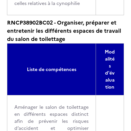
celles relatives à la cynophilie
RNCP38902BC02 - Organiser, préparer et
entretenir les différents espaces de travail
du salon de toilettage
Mod
alité
s
Liste de compétences
d'év
alua
tion
Aménager le salon de toilettage
en différents espaces distinct
afin de prévenir les risques
d’accident et optimiser