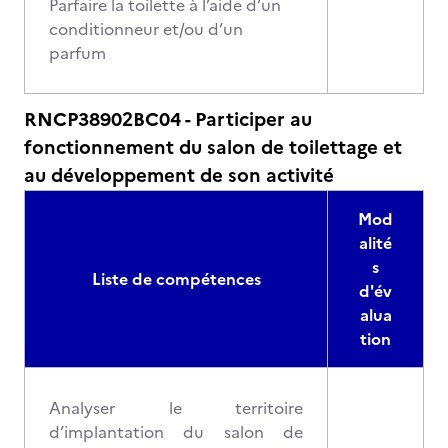
Parfaire la toilette à l’aide d’un
conditionneur et/ou d’un
parfum
RNCP38902BC04 - Participer au
fonctionnement du salon de toilettage et
au développement de son activité
Mod
alité
s
Liste de compétences
d'év
alua
tion
Analyser le territoire
d’implantation du salon de