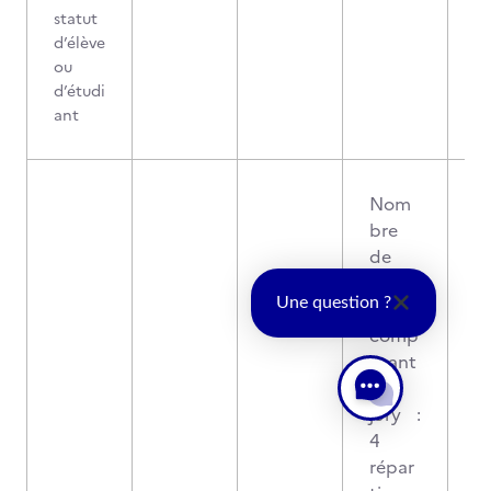
statut
d’élève
ou
d’étudi
ant
Nom
bre
de
perso
Une question ?
nnes
comp
osant
le
jury :
4
répar