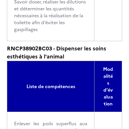
Savoir doser, réaliser les dilutions
et déterminer les quantités
nécessaires à la réalisation de la
toilette afin d’éviter les
gaspillages
RNCP38902BC03 - Dispenser les soins
esthétiques à l'animal
Mod
alité
s
Liste de compétences
d'év
alua
tion
Enlever les poils superflus aux