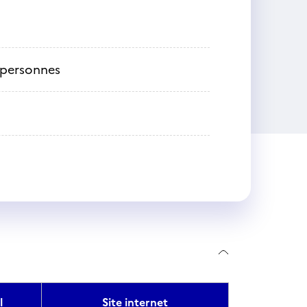
e personnes
l
Site internet