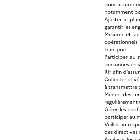
pour assurer u
notamment pour
Ajuster le pla
garantir les en
Mesurer et ana
opérationnels 
transport.
Participer au 
personnes en si
RH afin d’assu
Collecter et vé
à transmettre 
Mener des ent
régulièrement 
Gérer les confl
participer au m
Veiller au resp
des directives 
Analyser les t