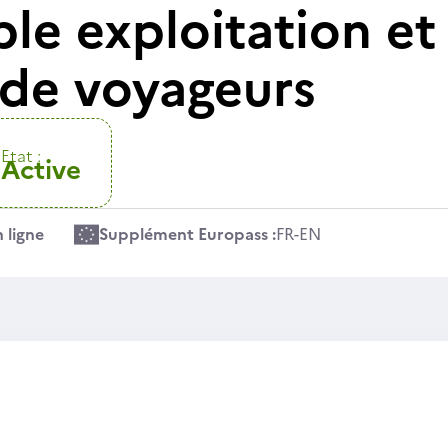
le exploitation e
 de voyageurs
Etat :
Active
 ligne
Supplément Europass :
FR
-
EN