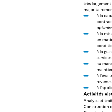
très largement
majoritairemen
à la cap
contract
optimisa
à la mis
en matiè
conditi
à la ges
services
au mana
maintien
à l'éval
revenus,
à l’appl
Activités vis
Analyse et tra
Construction et