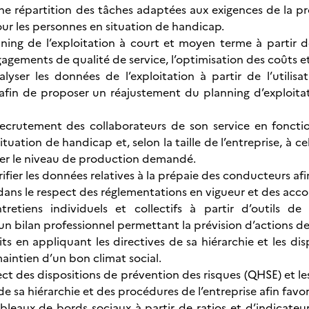
ne répartition des tâches adaptées aux exigences de la 
 les personnes en situation de handicap.
nning de l’exploitation à court et moyen terme à partir de
gagements de qualité de service, l’optimisation des coûts et
lyser les données de l’exploitation à partir de l’utilis
afin de proposer un réajustement du planning d’exploitat
recrutement des collaborateurs de son service en foncti
tuation de handicap et, selon la taille de l’entreprise, à c
rer le niveau de production demandé.
rifier les données relatives à la prépaie des conducteurs afin
dans le respect des réglementations en vigueur et des accor
retiens individuels et collectifs à partir d’outils d
un bilan professionnel permettant la prévision d’actions de
its en appliquant les directives de sa hiérarchie et les dis
aintien d’un bon climat social.
ect des dispositions de prévention des risques (QHSE) et le
de sa hiérarchie et des procédures de l’entreprise afin favori
ableaux de bords sociaux à partir de ratios et d’indicateur