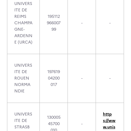
UNIVERS
ITE DE
REIMS
195112
CHAMPA
966007
-
-
GNE-
99
ARDENN
E (URCA)
UNIVERS
ITE DE
197619
ROUEN
04200
-
-
NORMA
017
NDIE
UNIVERS
http
130005
ITE DE
s://ww
45700
-
STRASB
w.unis
010