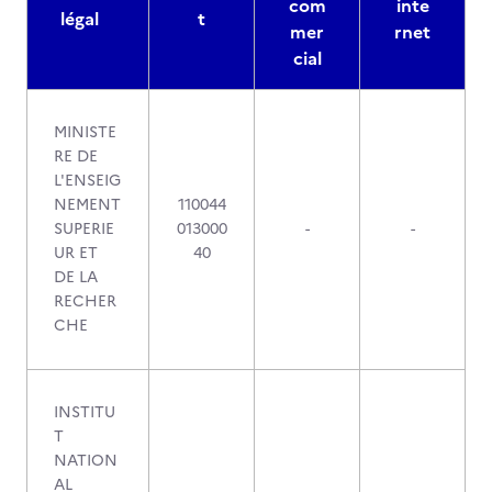
com
inte
légal
t
mer
rnet
cial
MINISTE
RE DE
L'ENSEIG
NEMENT
110044
SUPERIE
013000
-
-
UR ET
40
DE LA
RECHER
CHE
INSTITU
T
NATION
AL