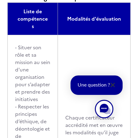
Liste de
compétence
Modalités d'évaluation
s
- Situer son
rôle et sa
mission au sein
d'une
organisation
pour s’adapter
Une question ?
et prendre des
initiatives
- Respecter les
principes
Chaque certificateur
d’éthique, de
accrédité met en œuvre
déontologie et
les modalités qu’il juge
de