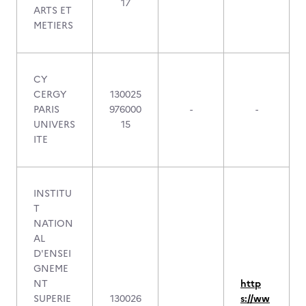
17
ARTS ET
METIERS
CY
CERGY
130025
PARIS
976000
-
-
UNIVERS
15
ITE
INSTITU
T
NATION
AL
D'ENSEI
GNEME
NT
http
SUPERIE
130026
s://ww