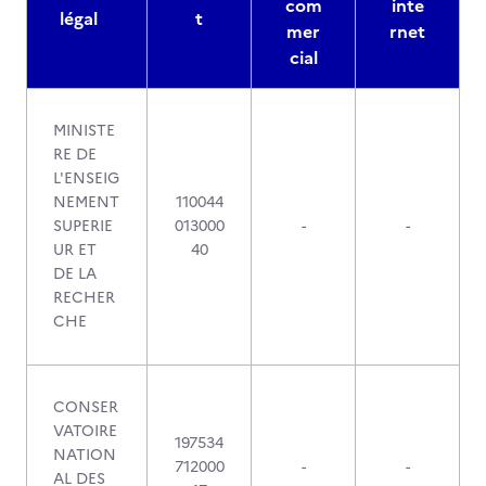
com
inte
légal
t
mer
rnet
cial
MINISTE
RE DE
L'ENSEIG
NEMENT
110044
SUPERIE
013000
-
-
UR ET
40
DE LA
RECHER
CHE
CONSER
VATOIRE
197534
NATION
712000
-
-
AL DES