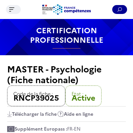
Ouvrir le menu de navigation
Reche
Contenu
Recherche
Menu
Pied de page
CERTIFICATION
PROFESSIONNELLE
MASTER - Psychologie
(Fiche nationale)
Code de la fiche :
Etat :
RNCP39025
Active
Télécharger la fiche
Aide en ligne
Supplément Europass :
FR
-
EN