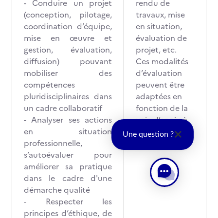
- Conduire un projet
rendu de
(conception, pilotage,
travaux, mise
coordination d’équipe,
en situation,
mise en œuvre et
évaluation de
gestion, évaluation,
projet, etc.
diffusion) pouvant
Ces modalités
mobiliser des
d’évaluation
compétences
peuvent être
pluridisciplinaires dans
adaptées en
un cadre collaboratif
fonction de la
- Analyser ses actions
voie d’accès à
en situation
la certification.
Une question ?
professionnelle,
s’autoévaluer pour
améliorer sa pratique
dans le cadre d'une
démarche qualité
- Respecter les
principes d’éthique, de