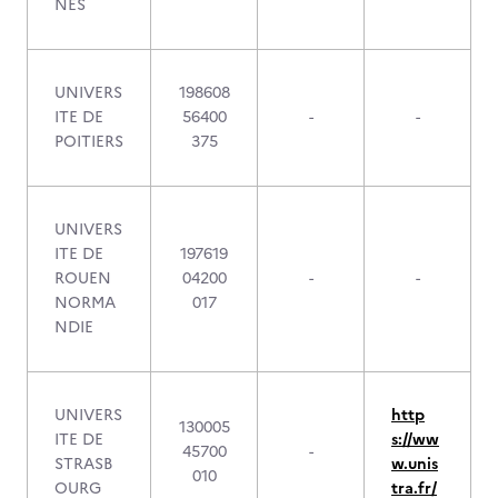
NES
UNIVERS
198608
ITE DE
56400
-
-
POITIERS
375
UNIVERS
ITE DE
197619
ROUEN
04200
-
-
NORMA
017
NDIE
UNIVERS
http
130005
ITE DE
s://ww
45700
-
STRASB
w.unis
010
OURG
tra.fr/