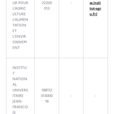
UR POUR
22200
-
w.insti
L'AGRIC
013
tut-agr
ULTURE
o.fr/
L'ALIMEN
TATION
ET
L'ENVIR
ONNEM
ENT
INSTITU
T
NATION
AL
UNIVERS
198112
ITAIRE
013000
-
-
JEAN-
18
FRANCO
IS