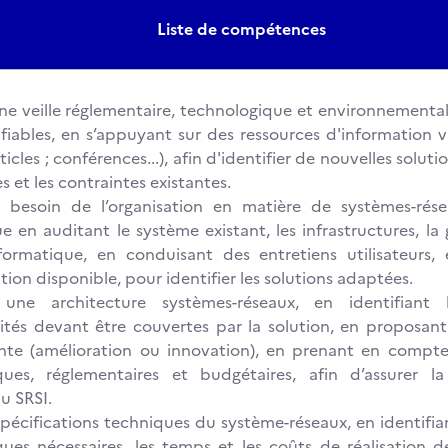
Liste de compétences
e veille réglementaire, technologique et environnementale
 fiables, en s’appuyant sur des ressources d'information v
icles ; conférences...), afin d'identifier de nouvelles solut
 et les contraintes existantes.
e besoin de l’organisation en matière de systèmes-rése
e en auditant le système existant, les infrastructures, l
nformatique, en conduisant des entretiens utilisateurs,
on disponible, pour identifier les solutions adaptées.
 une architecture systèmes-réseaux, en identifiant 
ités devant être couvertes par la solution, en proposant
ente (amélioration ou innovation), en prenant en compte
ques, réglementaires et budgétaires, afin d’assurer la 
du SRSI.
 spécifications techniques du système-réseaux, en identifia
ques nécessaires, les temps et les coûts de réalisation