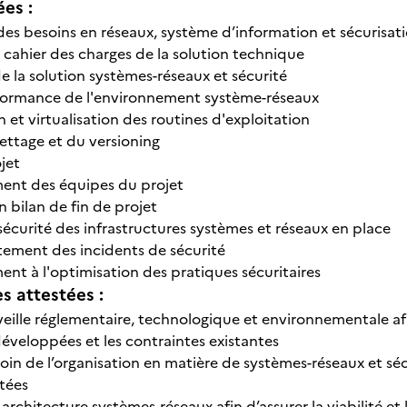
ées :
 des besoins en réseaux, système d’information et sécurisat
 cahier des charges de la solution technique
 la solution systèmes-réseaux et sécurité
rformance de l'environnement système-réseaux
et virtualisation des routines d'exploitation
ettage et du versioning
jet
nt des équipes du projet
n bilan de fin de projet
sécurité des infrastructures systèmes et réseaux en place
itement des incidents de sécurité
 à l'optimisation des pratiques sécuritaires
 attestées :
eille réglementaire, technologique et environnementale afin
éveloppées et les contraintes existantes
oin de l’organisation en matière de systèmes-réseaux et séc
tées
rchitecture systèmes-réseaux afin d’assurer la viabilité et 