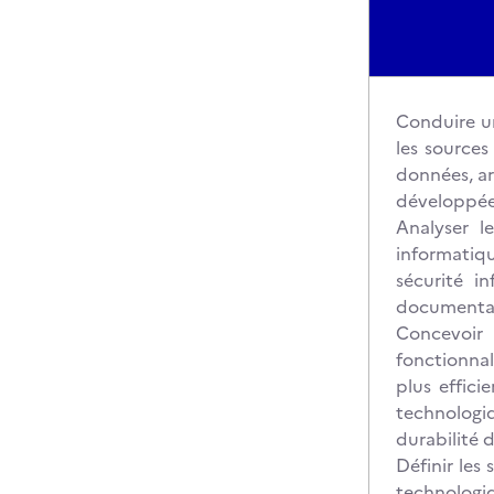
Conduire un
les sources
données, art
développées
Analyser l
informatiqu
sécurité i
documentati
Concevoir
fonctionnal
plus effici
technologi
durabilité 
Définir les
technologi