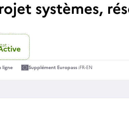
rojet systèmes, rés
tat :
Active
 ligne
Supplément Europass :
FR
-
EN