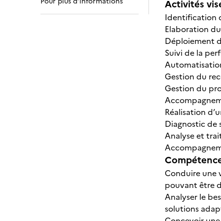
Pour plus d’informations
Activités vis
Identification
Elaboration du
Déploiement de
Suivi de la pe
Automatisation 
Gestion du rec
Gestion du pro
Accompagneme
Réalisation d’u
Diagnostic de 
Analyse et tra
Accompagnement
Compétences
Conduire une v
pouvant être d
Analyser le bes
solutions adap
Concevoir une a