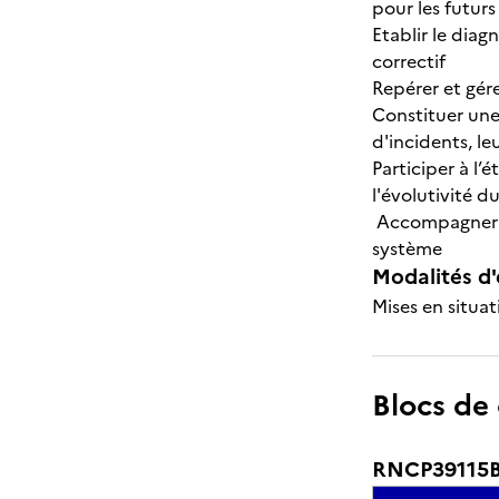
pour les futur
Etablir le diag
correctif
Repérer et gére
Constituer une
d'incidents, le
Participer à l’
l'évolutivité d
Accompagner au
système
Modalités d'
Mises en situat
Blocs de
RNCP39115BC0