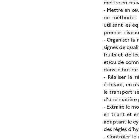
mettre en œuv
- Mettre en œu
ou méthodes a
utilisant les é
premier niveau
- Organiser la
signes de quali
fruits et de l
et/ou de comme
dans le but de 
- Réaliser la
échéant, en réa
le transport s
d’une matière 
- Extraire le m
en triant et e
adaptant le cyc
des règles d’h
- Contrôler le