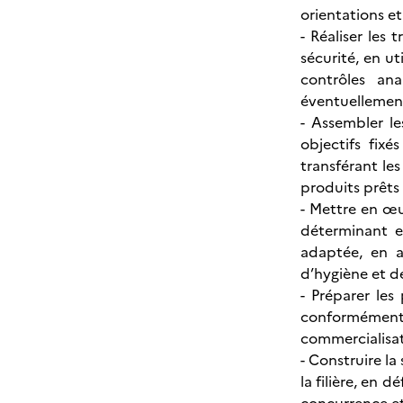
orientations et
- Réaliser les
sécurité, en ut
contrôles ana
éventuellement
- Assembler l
objectifs fix
transférant les
produits prêts
- Mettre en œu
déterminant en
adaptée, en a
d’hygiène et de
- Préparer les
conformément
commercialisat
- Construire la
la filière, en 