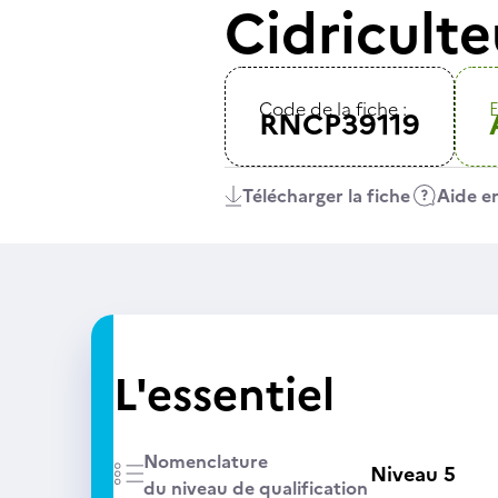
Cidriculte
Code de la fiche :
E
RNCP39119
Télécharger la fiche
Aide en
L'essentiel
Nomenclature
Niveau 5
du niveau de qualification