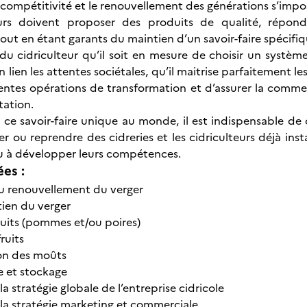
a compétitivité et le renouvellement des générations s’imp
eurs doivent proposer des produits de qualité, répon
tout en étant garants du maintien d’un savoir-faire spécifiq
 du cidriculteur qu’il soit en mesure de choisir un systè
lien les attentes sociétales, qu’il maitrise parfaitement l
érentes opérations de transformation et d’assurer la comme
tation.
ce savoir-faire unique au monde, il est indispensable de ce
r ou reprendre des cidreries et les cidriculteurs déjà insta
ou à développer leurs compétences.
ées :
ou renouvellement du verger
etien du verger
ruits (pommes et/ou poires)
ruits
on des moûts
e et stockage
la stratégie globale de l’entreprise cidricole
e la stratégie marketing et commerciale