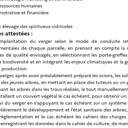
ressources humaines
istrative et financière
t élevage des spiritueux cidricoles
 attestées :
’implantation du verger selon le mode de conduite ret
mentales de chaque parcelle, en prenant en compte la r
nes de qualité envisagés, en sélectionnant les porte-greffe
a biodiversité et en intégrant les enjeux climatiques et la 
e production.
verger, après avoir préalablement préparé les scions, les sol
 des jeunes arbres, en mettant en place des tuteurs ou un p
nant les arbres dans les trous réalisés, le tout manuellem
stallant un couvert végétal le cas échéant, pour obtenir un
uivi du verger en s’appuyant le cas échéant sur un système d
ièrement le développement et l’état sanitaire des arbres, e
églementation et le cas échéant les cahiers des charges r
n enregistrant les données dans le cahier de culture, de man