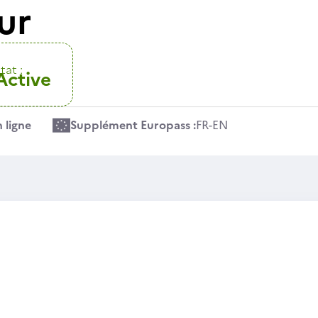
ur
tat :
Active
 ligne
Supplément Europass :
FR
-
EN