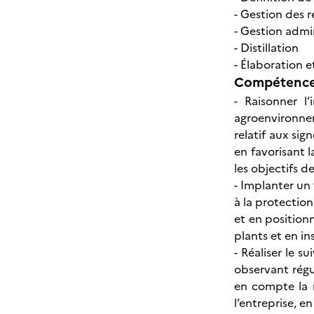
- Gestion des 
- Gestion admin
- Distillation
- Élaboration e
Compétences
- Raisonner l
agroenvironne
relatif aux sig
en favorisant l
les objectifs d
- Implanter un 
à la protection
et en position
plants et en in
- Réaliser le s
observant régul
en compte la r
l’entreprise, e