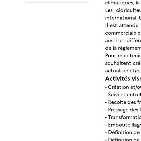
climatiques, l
Les cidricult
international, 
Il est attendu
commerciale en 
aussi les diff
de la réglemen
Pour maintenir 
souhaitent crée
actualiser et/
Activités vis
- Création et/
- Suivi et entr
- Récolte des f
- Pressage des f
- Transformati
- Embouteillag
- Définition de 
- Définition d