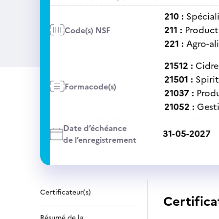
210 :
Spéciali
211 :
Producti
Code(s) NSF
221 :
Agro-al
21512 :
Cidre
21501 :
Spiri
Formacode(s)
21037 :
Produ
21052 :
Gesti
Date d’échéance
31-05-2027
de l’enregistrement
Certificateur(s)
Certifica
Résumé de la