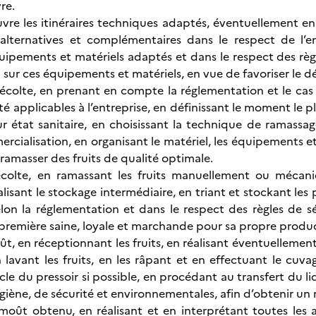
re.
vre les itinéraires techniques adaptés, éventuellement en
lternatives et complémentaires dans le respect de l’e
quipements et matériels adaptés et dans le respect des règl
 sur ces équipements et matériels, en vue de favoriser le d
 récolte, en prenant en compte la réglementation et le cas 
té applicables à l’entreprise, en définissant le moment le 
eur état sanitaire, en choisissant la technique de ramass
rcialisation, en organisant le matériel, les équipements 
ramasser des fruits de qualité optimale.
 récolte, en ramassant les fruits manuellement ou mécan
lisant le stockage intermédiaire, en triant et stockant les
elon la réglementation et dans le respect des règles de 
première saine, loyale et marchande pour sa propre produc
oût, en réceptionnant les fruits, en réalisant éventuellemen
n lavant les fruits, en les râpant et en effectuant le cuv
le du pressoir si possible, en procédant au transfert du li
ygiène, de sécurité et environnementales, afin d’obtenir un
 moût obtenu, en réalisant et en interprétant toutes les a