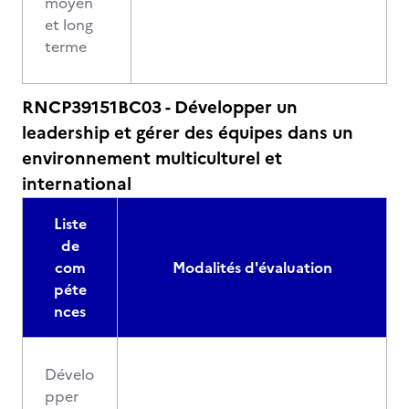
moyen
et long
terme
RNCP39151BC03 - Développer un
leadership et gérer des équipes dans un
environnement multiculturel et
international
Liste
de
com
Modalités d'évaluation
péte
nces
Dévelo
pper