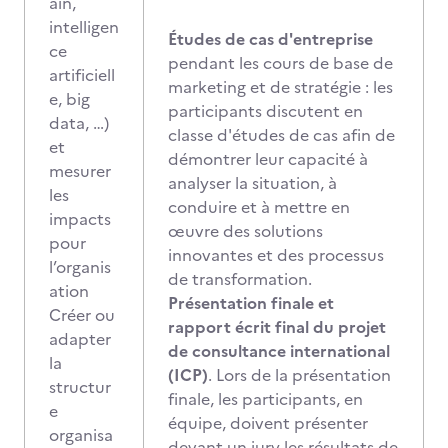
ain,
intelligen
Études de cas d'entreprise
ce
pendant les cours de base de
artificiell
marketing et de stratégie : les
e, big
participants discutent en
data, …)
classe d'études de cas afin de
et
démontrer leur capacité à
mesurer
analyser la situation, à
les
conduire et à mettre en
impacts
œuvre des solutions
pour
innovantes et des processus
l’organis
de transformation.
ation
Présentation finale et
Créer ou
rapport écrit final du projet
adapter
de consultance international
la
(ICP)
. Lors de la présentation
structur
finale, les participants, en
e
équipe, doivent présenter
organisa
devant un jury les résultats de