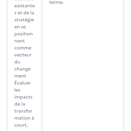
terme.
existante
s et de la
stratégie
en se
position
nant
comme
vecteur
du
change
ment
Évaluer
les
impacts
de la
transfor
mation à
court,