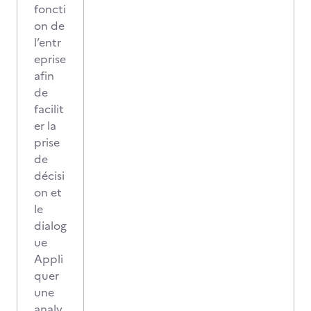
foncti
on de
l’entr
eprise
afin
de
facilit
er la
prise
de
décisi
on et
le
dialog
ue
Appli
quer
une
analy