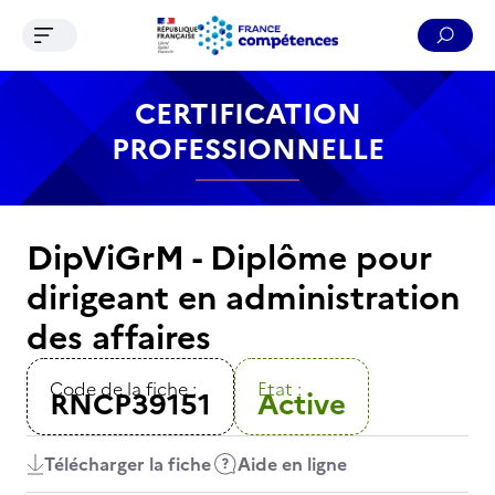
Ouvrir le menu de navigation
Reche
Contenu
Recherche
Menu
Pied de page
CERTIFICATION
PROFESSIONNELLE
DipViGrM - Diplôme pour
dirigeant en administration
des affaires
Code de la fiche :
Etat :
RNCP39151
Active
Télécharger la fiche
Aide en ligne