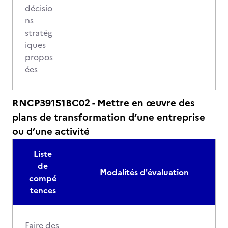
décisio
ns
stratég
iques
propos
ées
RNCP39151BC02 - Mettre en œuvre des
plans de transformation d’une entreprise
ou d’une activité
Liste
de
Modalités d'évaluation
compé
tences
Faire des