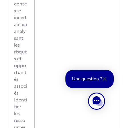
conte
xte
incert
ain en
analy
sant
les
risque
s et
oppo
rtunit
és
Une question ?
associ
és
Identi
fier
les
resso
urces