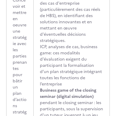
Conce
des cas d'entreprise
voir et
(particulièrement des cas réels
mettre
de HBS), en identifiant des
en
solutions innovantes et en
oeuvre
mettant en œuvre
une
d'éventuelles décisions
stratég
stratégiques.
ie avec
ICP, analyses de cas, business
les
game: ces modalités
parties
d'évaluation exigent du
prenan
participant la formalisation
tes
d’un plan stratégique intégrant
pour
toutes les fonctions de
bâtir
l’entreprise
un
Business game of the closing
plan
seminar (digital simulation)
d’actio
pendant le closing seminar : les
ns
participants, sous la supervision
stratég
d'un tuteur, joueront à un jeu