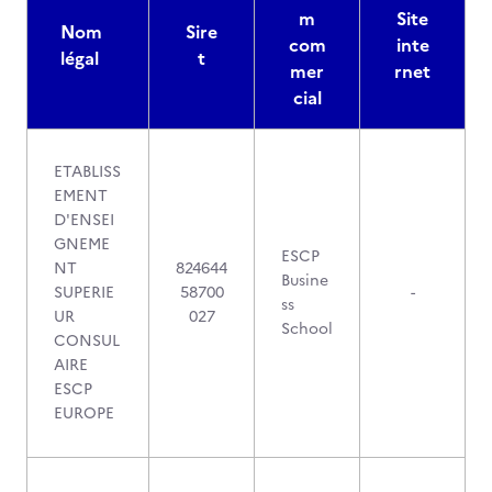
m
Site
Nom
Sire
com
inte
légal
t
mer
rnet
cial
ETABLISS
EMENT
D'ENSEI
GNEME
ESCP
NT
824644
Busine
SUPERIE
58700
-
ss
UR
027
School
CONSUL
AIRE
ESCP
EUROPE