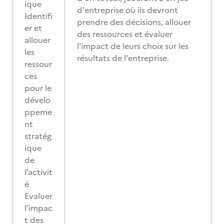
ique
d'entreprise où ils devront
Identifi
prendre des décisions, allouer
er et
des ressources et évaluer
allouer
l'impact de leurs choix sur les
les
résultats de l'entreprise.
ressour
ces
pour le
dévelo
ppeme
nt
stratég
ique
de
l’activit
é
Evaluer
l’impac
t des