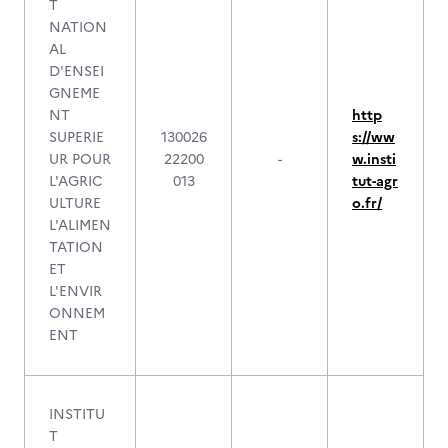
T
NATION
AL
D'ENSEI
GNEME
NT
http
SUPERIE
130026
s://ww
UR POUR
22200
-
w.insti
L'AGRIC
013
tut-agr
ULTURE
o.fr/
L'ALIMEN
TATION
ET
L'ENVIR
ONNEM
ENT
INSTITU
T