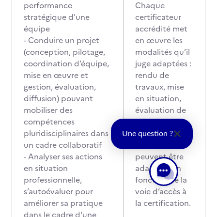
performance
Chaque
stratégique d'une
certificateur
équipe
accrédité met
- Conduire un projet
en œuvre les
(conception, pilotage,
modalités qu’il
coordination d’équipe,
juge adaptées :
mise en œuvre et
rendu de
gestion, évaluation,
travaux, mise
diffusion) pouvant
en situation,
mobiliser des
évaluation de
compétences
projet, etc.
pluridisciplinaires dans
Ces modalités
Une question ?
un cadre collaboratif
d’évaluation
- Analyser ses actions
peuvent être
en situation
adaptées en
professionnelle,
fonction de la
s’autoévaluer pour
voie d’accès à
améliorer sa pratique
la certification.
dans le cadre d'une