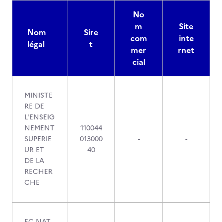
No
m
Site
Nom
Sire
com
inte
légal
t
mer
rnet
cial
MINISTE
RE DE
L'ENSEIG
NEMENT
110044
SUPERIE
013000
-
-
UR ET
40
DE LA
RECHER
CHE
EC NAT