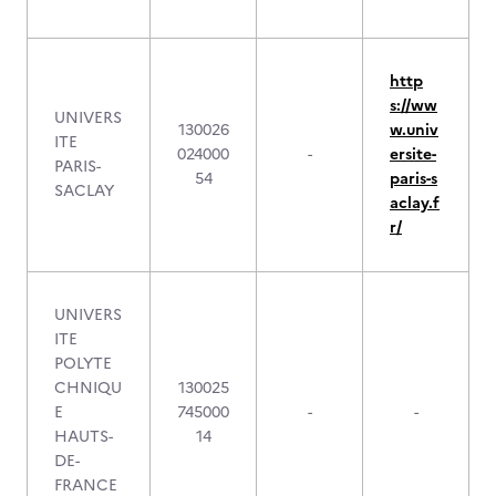
http
s://ww
UNIVERS
130026
w.univ
ITE
024000
-
ersite-
PARIS-
54
paris-s
SACLAY
aclay.f
r/
UNIVERS
ITE
POLYTE
CHNIQU
130025
E
745000
-
-
HAUTS-
14
DE-
FRANCE