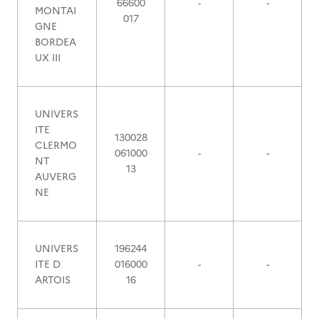
66600
-
-
MONTAI
017
GNE
BORDEA
UX III
UNIVERS
ITE
130028
CLERMO
061000
-
-
NT
13
AUVERG
NE
UNIVERS
196244
ITE D
016000
-
-
ARTOIS
16