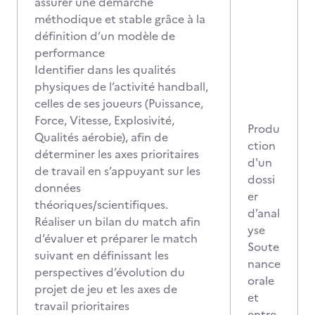
assurer une démarche
méthodique et stable grâce à la
définition d’un modèle de
performance
Identifier dans les qualités
physiques de l’activité handball,
celles de ses joueurs (Puissance,
Force, Vitesse, Explosivité,
Produ
Qualités aérobie), afin de
ction
déterminer les axes prioritaires
d'un
de travail en s’appuyant sur les
dossi
données
er
théoriques/scientifiques.
d’anal
Réaliser un bilan du match afin
yse
d’évaluer et préparer le match
Soute
suivant en définissant les
nance
perspectives d’évolution du
orale
projet de jeu et les axes de
et
travail prioritaires
entre