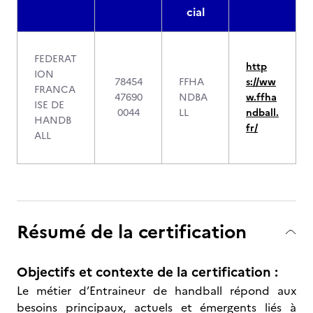
cial
FEDERAT
http
ION
78454
FFHA
s://ww
FRANCA
47690
NDBA
w.ffha
ISE DE
0044
LL
ndball.
HANDB
fr/
ALL
Résumé de la certification
Objectifs et contexte de la certification :
Le métier d’Entraineur de handball répond aux
besoins principaux, actuels et émergents liés à