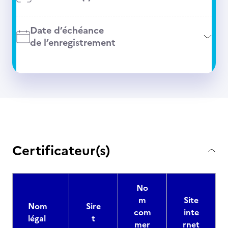
Date d’échéance
de l’enregistrement
Certificateur(s)
No
m
Site
Nom
Sire
com
inte
légal
t
mer
rnet