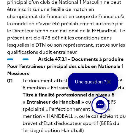
principal d’un club de National 1 Masculin ne peut
être inscrit sur une feuille de match en
championnat de France et en coupe de France qu’à
la condition d’avoir été préalablement autorisé par
le Directeur technique national de la FFHandball. Le
présent article 47.3 définit les conditions dans
lesquelles le DTN ou son représentant, statue sur les
qualifications dudit entraineur.
Article 47.3.1 – Documents à produire
Pour l’entraineur principal des clubs en Nationale 1
Messieurs
Le document attestant la délivrance du TFP
Une question ?
6 mention « Entraineur professionnel »
ou du
Titre à finalité professionnel de niveau 5
« Entraineur de Handball »
ou du DEJEPS
spécialité « Perfectionnement sportif »
mention « HANDBALL », ou le cas échéant du
brevet d’Etat d’éducateur sportif (BEES du
1er degré option Handball)