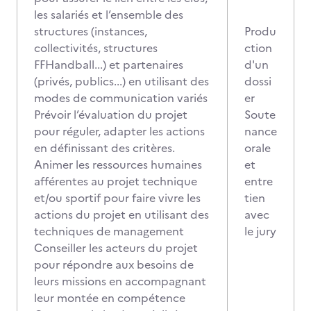
les salariés et l’ensemble des
structures (instances,
Produ
collectivités, structures
ction
FFHandball...) et partenaires
d'un
(privés, publics...) en utilisant des
dossi
modes de communication variés
er
Prévoir l’évaluation du projet
Soute
pour réguler, adapter les actions
nance
en définissant des critères.
orale
Animer les ressources humaines
et
afférentes au projet technique
entre
et/ou sportif pour faire vivre les
tien
actions du projet en utilisant des
avec
techniques de management
le jury
Conseiller les acteurs du projet
pour répondre aux besoins de
leurs missions en accompagnant
leur montée en compétence