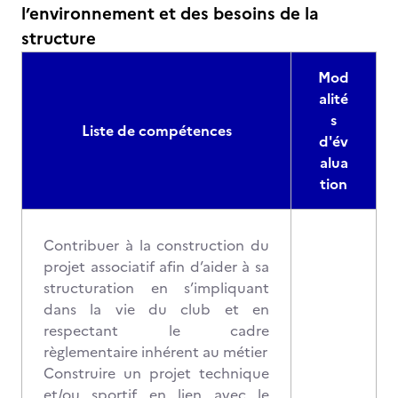
l’environnement et des besoins de la
structure
Mod
alité
s
Liste de compétences
d'év
alua
tion
Contribuer à la construction du
projet associatif afin d’aider à sa
structuration en s’impliquant
dans la vie du club et en
respectant le cadre
règlementaire inhérent au métier
Construire un projet technique
et/ou sportif en lien avec le