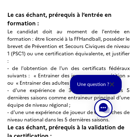
Le cas échant, prérequis à l’entrée en
formation :
Le candidat doit au moment de l'entrée en
formation : être licencié à la FFHandball, posséder le
brevet de Prévention et Secours Civiques de niveau
1 (PSC1) ou une certification équivalente, et justifier
:
- de l'obtention de l'un des certificats fédéraux
suivants : « Entrainer des jeunes en compétition »
ou « Entrainer des adultes en compétition » ;
Une question ?
- d'une expérience de 30 matches dans les 5
dernières saisons comme entraineur principal d’une
équipe de niveau régional ;
- d'une une expérience de joueur de 60 matches de
niveau national dans les 5 dernières saisons.
Le cas échant, prérequis à la validation de
la certification :