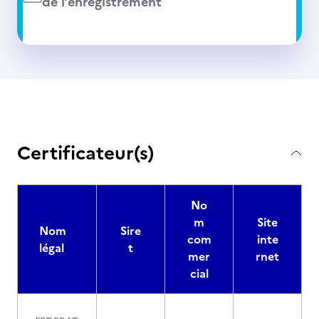
de l’enregistrement
Certificateur(s)
No
m
Site
Nom
Sire
com
inte
légal
t
mer
rnet
cial