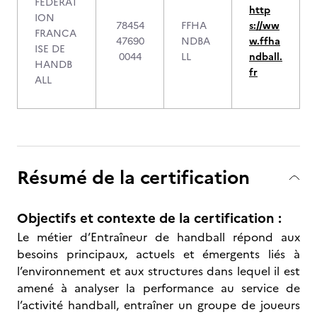
FEDERAT
http
ION
78454
FFHA
s://ww
FRANCA
47690
NDBA
w.ffha
ISE DE
0044
LL
ndball.
HANDB
fr
ALL
Résumé de la certification
Objectifs et contexte de la certification :
Le métier d’Entraîneur de handball répond aux
besoins principaux, actuels et émergents liés à
l’environnement et aux structures dans lequel il est
amené à analyser la performance au service de
l’activité handball, entraîner un groupe de joueurs