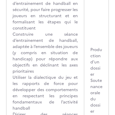
d’entrainement de handball en
sécurité, pour faire progresser les
joueurs en structurant et en
formalisant les étapes qui le
constituent
Construire une séance
d’entrainement de handball,
adaptée à l’ensemble des joueurs
Produ
(y compris en situation de
ction
handicap) pour répondre aux
d'un
objectifs en déclinant les axes
dossi
prioritaires
er
Utiliser la dialectique du jeu et
Soute
les rapports de force pour
nance
développer des comportements
orale
en respectant les principes
du
fondamentaux de l’activité
dossi
handball
er
Diriger des séances