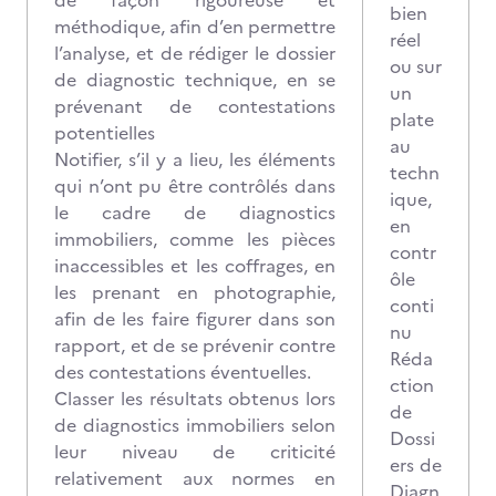
de façon rigoureuse et
bien
méthodique, afin d’en permettre
réel
l’analyse, et de rédiger le dossier
ou sur
de diagnostic technique, en se
un
prévenant de contestations
plate
potentielles
au
Notifier, s’il y a lieu, les éléments
techn
qui n’ont pu être contrôlés dans
ique,
le cadre de diagnostics
en
immobiliers, comme les pièces
contr
inaccessibles et les coffrages, en
ôle
les prenant en photographie,
conti
afin de les faire figurer dans son
nu
rapport, et de se prévenir contre
Réda
des contestations éventuelles.
ction
Classer les résultats obtenus lors
de
de diagnostics immobiliers selon
Dossi
leur niveau de criticité
ers de
relativement aux normes en
Diagn