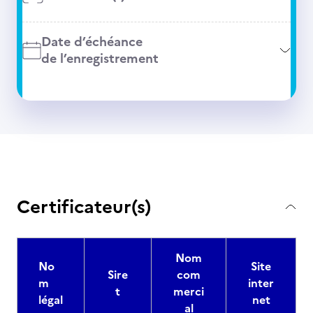
Date d’échéance
de l’enregistrement
Certificateur(s)
Nom
No
Site
Sire
com
m
inter
t
merci
légal
net
al