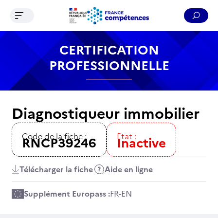
Ouvrir le menu de navigation
Reche
Contenu
Recherche
Menu
Pied de page
CERTIFICATION
PROFESSIONNELLE
Diagnostiqueur immobilier
Code de la fiche :
Etat :
RNCP39246
Inactive
Télécharger la fiche
Aide en ligne
Supplément Europass :
FR
-
EN