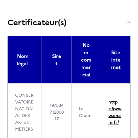
Certificateur(s)
No
m
Site
Nom
Sire
com
inte
légal
t
mer
rnet
cial
CONSER
VATOIRE
http
197534
NATION
Le
s://ww
712000
AL DES
Cnam
w.cna
17
ARTS ET
m.fr/
METIERS