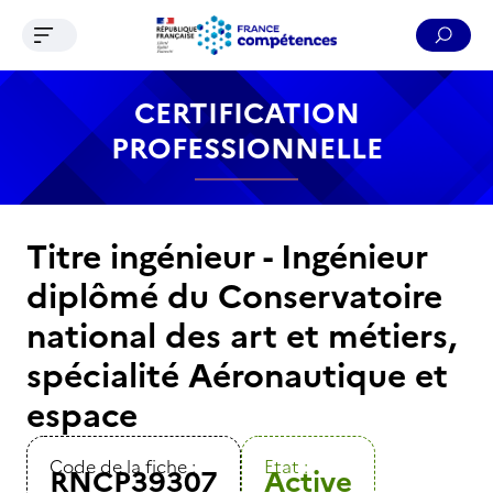
Ouvrir le menu de navigation
Reche
Contenu
Recherche
Menu
Pied de page
CERTIFICATION
PROFESSIONNELLE
Titre ingénieur - Ingénieur
diplômé du Conservatoire
national des art et métiers,
spécialité Aéronautique et
espace
Code de la fiche :
Etat :
RNCP39307
Active