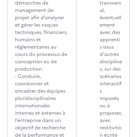
démarches de
transvers
management de
al,
projet afin d’analyser
éventuell
et gérer les risques
ement
techniques, financiers,
avec des
humains et
apprenti
réglementaires au
s issus
cours du processus de
d'autres
conception ou de
discipline
production.
s, sur des
- Conduire,
scénarios
coordonner et
interactif
encadrer des équipes
s
pluridisciplinaires
imposés
internationales
ou à
internes et externes à
proposer,
l’entreprise dans un
avec
objectif de recherche
restitutio
de la performance et
n écrite