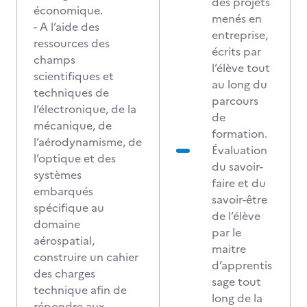
des projets
économique.
menés en
- A l’aide des
entreprise,
ressources des
écrits par
champs
l’élève tout
scientifiques et
au long du
techniques de
parcours
l’électronique, de la
de
mécanique, de
formation.
l’aérodynamisme, de
Évaluation
l’optique et des
du savoir-
systèmes
faire et du
embarqués
savoir-être
spécifique au
de l’élève
domaine
par le
aérospatial,
maitre
construire un cahier
d’apprentis
des charges
sage tout
technique afin de
long de la
répondre aux