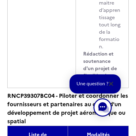
maitre
d’appren
tissage
tout long
de la
formatio
n.
Rédaction et
soutenance
d'un projet de
fin d'études
Une question ?
RNCP39307BC04 - Piloter et coordonner les
fournisseurs et partenaires au cours d'un
développement de projet aéronautique ou
spatial
Liste de
Modalités