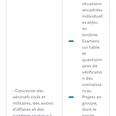
situations
encadrées
individuell
es et/ou
en
binôme.
Examens
sur table
et
questionn
aires de
vérificatio
n des
connaissa
- Concevoir des
nces.
aéronefs civils et
Projets en
militaires, des avions
groupe,
d’affaires et des
dont le
systèmes spatiaux à
projet