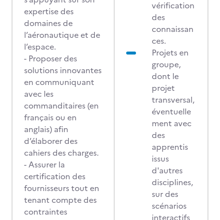
vérification
expertise des
des
domaines de
connaissan
l’aéronautique et de
ces.
l’espace.
Projets en
- Proposer des
groupe,
solutions innovantes
dont le
en communiquant
projet
avec les
transversal,
commanditaires (en
éventuelle
français ou en
ment avec
anglais) afin
des
d’élaborer des
apprentis
cahiers des charges.
issus
- Assurer la
d'autres
certification des
disciplines,
fournisseurs tout en
sur des
tenant compte des
scénarios
contraintes
interactifs