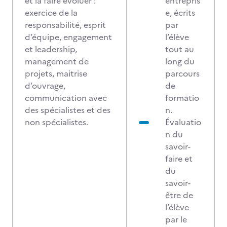
et la faire évoluer :
entrepris
exercice de la
e, écrits
responsabilité, esprit
par
d’équipe, engagement
l’élève
et leadership,
tout au
management de
long du
projets, maitrise
parcours
d’ouvrage,
de
communication avec
formatio
des spécialistes et des
n.
non spécialistes.
Évaluatio
n du
savoir-
faire et
du
savoir-
être de
l’élève
par le