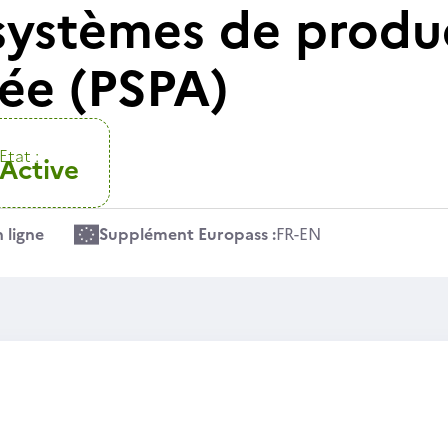
 systèmes de produ
ée (PSPA)
Etat :
Active
 ligne
Supplément Europass :
FR
-
EN