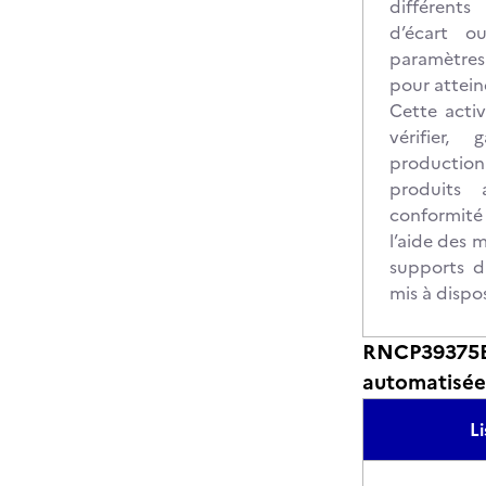
différent
d’écart o
paramètres 
pour atteind
Cette activ
vérifier,
producti
produits 
conformit
l’aide des 
supports du
mis à dispos
RNCP39375BC
automatisée
L