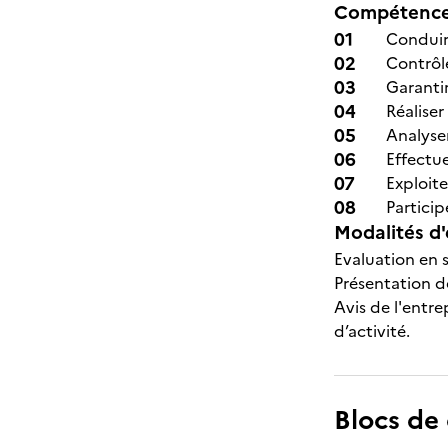
Compétences
Conduir
Contrôle
Garantir
Réalise
Analyse
Effectu
Exploite
Partici
Modalités d'
Evaluation en s
Présentation de
Avis de l'entre
d’activité.
Blocs de