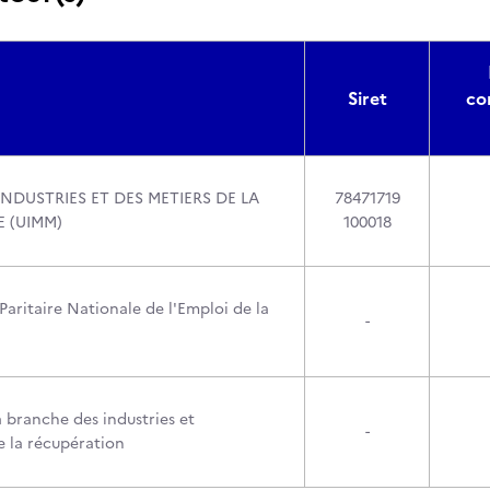
Siret
co
NDUSTRIES ET DES METIERS DE LA
78471719
E (UIMM)
100018
aritaire Nationale de l'Emploi de la
-
 branche des industries et
-
 la récupération