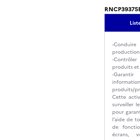
RNCP39375BC0
Lis
-Condui
production
-Contrôl
produits et
-Garanti
informat
produits/p
Cette activ
surveiller 
pour garant
l’aide de to
de foncti
écrans, v