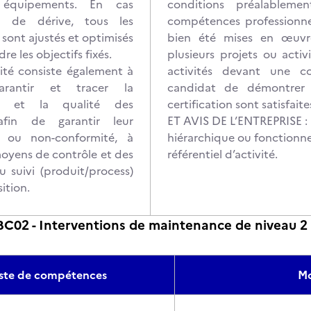
s équipements. En cas
conditions préalableme
u de dérive, tous les
compétences professionnel
sont ajustés et optimisés
bien été mises en œuvre
re les objectifs fixés.
plusieurs projets ou activ
ité consiste également à
activités devant une c
 garantir et tracer la
candidat de démontrer 
on et la qualité des
certification sont satisfaite
afin de garantir leur
ET AVIS DE L’ENTREPRISE : L
é ou non-conformité, à
hiérarchique ou fonctionne
moyens de contrôle et des
référentiel d’activité.
 suivi (produit/process)
ition.
02 - Interventions de maintenance de niveau 2 
iste de compétences
Mo