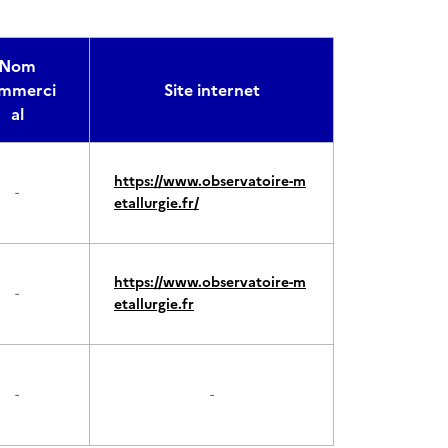
Nom
mmerci
Site internet
al
https://www.observatoire-m
-
etallurgie.fr/
https://www.observatoire-m
-
etallurgie.fr
-
-