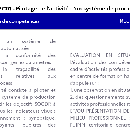
1 - Pilotage de l’activité d’un système de prod
te de compétences
Moda
re un système de
 automatisée
er la conformité des
ÉVALUATION EN SITUA
 corriger les paramètres
L’évaluation des compéten
r la traçabilité des
cadre d’activités professio
ions relatives aux
en centre de formation habi
rocess
s’appuie sur :
ité consiste à piloter et
1. une observation en situat
le système de production
2. des questionnements av
ir les objectifs SQCDP, à
activités professionnelles r
us les indicateurs visuels
ET/OU PRÉSENTATION DES
onnement : synoptique,
MILIEU PROFESSIONNEL :
oyants, pupitres des
l’UIMM territoriale centr